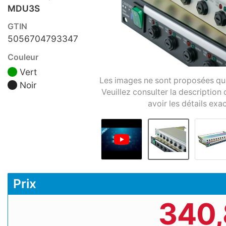
MDU3S
GTIN
5056704793347
Couleur
Vert
Les images ne sont proposées qu'à 
Noir
Veuillez consulter la description
avoir les détails exac
Prix
340