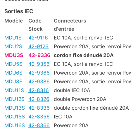
Sorties IEC
Modèle
Code
Connecteurs
Stock
d'entrée
MDU1S
42-9116
EC 10A, sortie renvoi IEC
MDU2S
42-9126
Powercon 20A, sortie renvoi Po
MDU3S
42-9336
cordon fixe dénudé 20A
MDU5S
42-9356
EC 10A, sortie renvoi IEC
MDU6S
42-9366
Powercon 20A, sortie renvoi Po
MDU8S
42-9386
Powercon 20A, sortie renvoi Po
MDU11S
42-8316
double IEC 10A
MDU12S
42-8326
double Powercon 20A
MDU13S
42-8336
double cordon fixe dénudé 20A
MDU15S
42-8356
IEC 10A
MDU16S
42-8366
Powercon 20A