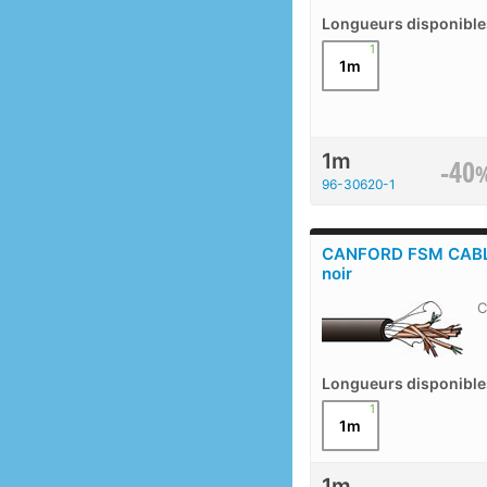
Longueurs disponible
1
1m
1m
-40
96-30620-1
CANFORD FSM CABLE
noir
C
Longueurs disponible
1
1m
1m