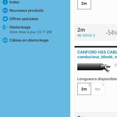
Index
2m
Nouveaux produits
Offres spéciales
Déstockage
2m
-54
(liste mise à jour 22-7-26)
96-30152-2
Câbles en déstockage
CANFORD HSS CABL
conducteur, blindé, n
C
Longueurs disponible
2
1
2m
4m