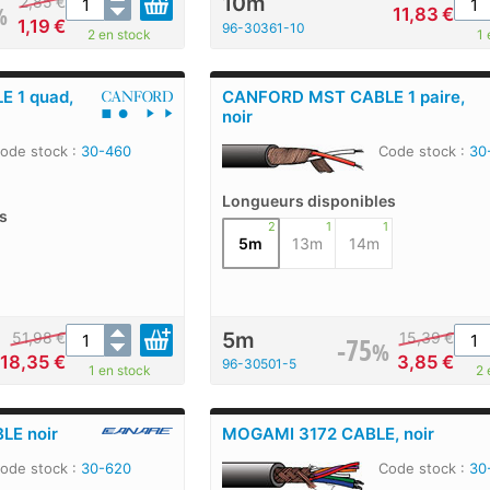
10m
2,85
€
%
11,83
€
1,19
€
96-30361-10
2 en stock
1 
 1 quad,
CANFORD MST CABLE 1 paire,
noir
ode stock :
30-460
Code stock :
30
Longueurs disponibles
s
2
1
1
5m
13m
14m
5m
51,98
€
15,39
€
-75
%
18,35
€
3,85
€
96-30501-5
1 en stock
2 
LE noir
MOGAMI 3172 CABLE, noir
ode stock :
30-620
Code stock :
30