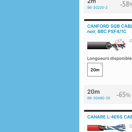
2m
-58
96-30220-2
CANFORD SQB CABLE
noir, BBC PSF4/1C
C
Longueurs disponible
1
20m
20m
-65
%
96-30460-20
CANARE L-4E6S CAB
C