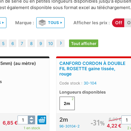
fin de série ou en petites longueurs disponibles jusqu'à épuise
e est également disponible sous format excel au téléchargement
Marque :
Afficher les prix :
Off
O
S
TOUS
›
5
6
7
8
9
10
Tout afficher
.25mm) (au mètre)
CANFORD CORDON À DOUBLE
FIL ROSETTE gaine tissée,
rouge
s
Code stock :
30-104
Longueurs disponibles
2
2m
2m
6,09
€
-31
%
6,85
€
4,22
€
96-30104-2
1 en stock
2 