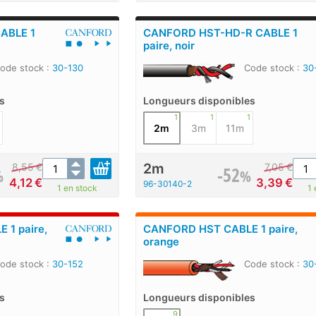
ABLE 1
CANFORD HST-HD-R CABLE 1
paire, noir
ode stock :
30-130
Code stock :
30
s
Longueurs disponibles
1
1
1
2m
3m
11m
2m
8,55
€
7,05
€
-52
%
%
4,12
€
3,39
€
96-30140-2
1 en stock
1 
1 paire,
CANFORD HST CABLE 1 paire,
orange
ode stock :
30-152
Code stock :
30
s
Longueurs disponibles
9