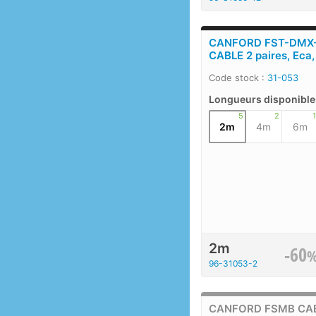
CANFORD FST-DMX
CABLE 2 paires, Eca,
Code stock :
31-053
Longueurs disponible
5
2
1
2m
4m
6m
2m
-60
96-31053-2
CANFORD FSMB CAB