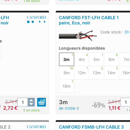
1 en stock
4 
-LFH
CANFORD FST-LFH CABLE 1
 noir
paire, Eca, noir
Code stock :
31
s
Longueurs disponibles
1
4
1
6
3m
4m
5m
6m
7m
10
1
2
3
9m
12m
13m
14m
16
1
18m
3m
6,79
€
3,63
€
-69
%
%
2,72
€
1,11
€
96-31059-3
5 en stock
1 
LE 2
CANFORD FSMB-LFH CABLE 3