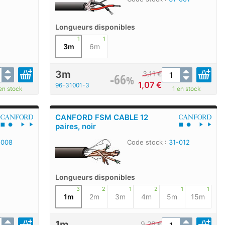
Longueurs disponibles
1
1
3m
6m
3m
3,11
€
-66
%
1,07
€
96-31001-3
en stock
1 en stock
CANFORD FSM CABLE 12
paires, noir
-008
Code stock :
31-012
Longueurs disponibles
3
2
1
2
1
1
1m
2m
3m
4m
5m
15m
1m
9,28
€