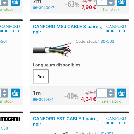
7m
21,55
€
-63
%
7,90
€
96-30430-7
en stock
1 en stock
CANFORD MSJ CABLE 3 paires,
noir
-501
Code stock :
30-503
Longueurs disponibles
29
1m
1m
7,19
€
-40
%
4,34
€
96-30503-1
en stock
29 en stock
CANFORD FST CABLE 1 paire,
noir
-938
Code stock :
31-001