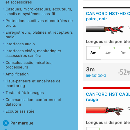
et accessoires
Casques, micro-casques, écouteurs,
CANFORD HST-HD C
amplis et systèmes sans-fil
paire, noir
Protections auditives et contrôles de
bruits
C
Enregistreurs, platines et récepteurs
radio
Longueurs disponible
Interfaces audio
1
1
1
Interfaces vidéo, monitoring et
3m
4m
9m
accessoires caméra
Consoles audio, mixettes,
processeurs
3m
-52
Amplification
96-30130-3
Haut-parleurs et enceintes de
monitoring
Tests et étalonnages
CANFORD HST CABLE 
rouge
Communication, conférence et
datacom
C
Ecoute assistée
Longueurs disponible
Par marque
1