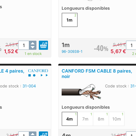
s
Longueurs disponibles
2
1m
1m
2,53
€
9,45
€
-40
%
%
1,52
€
5,67
€
96-30938-1
1 en stock
2 
 4 paires,
CANFORD FSM CABLE 8 paires,
noir
ode stock :
31-004
Code stock :
31
s
Longueurs disponibles
1
1
1
1
4m
7m
8m
10m
4m
3,14
€
24,67
€