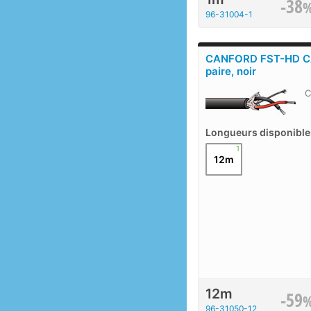
-38
96-31004-1
CANFORD FST-HD C
paire, noir
C
Longueurs disponible
1
12m
12m
-59
96-31050-12