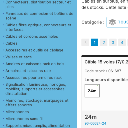
Câbles en surplus, en 
Connecteurs, distribution secteur et
piles
des stocks. Cette list
Panneaux de connexion et boîtiers de
scène
Catégorie :
TOU
Câbles fibre optique, connecteurs et
interfaces
Câbles et cordons assemblés
‹
1
2
3
4
Câbles
Accessoires et outils de câblage
Valises et sacs
Câble 15 voies (7/0
Amoires et caissons rack en bois
Armoires et caissons rack
Code stock :
06-687
Accessoires pour armoires rack
Longueurs disponible
Signalisation lumineuse, horloges,
1
mobilier, supports et accessoires
24m
d’installation
Mémoires, stockage, marquages et
effets sonores
Microphones
24m
Microphones sans fil
96-06687-24
Supports micro, amplis, alimentation