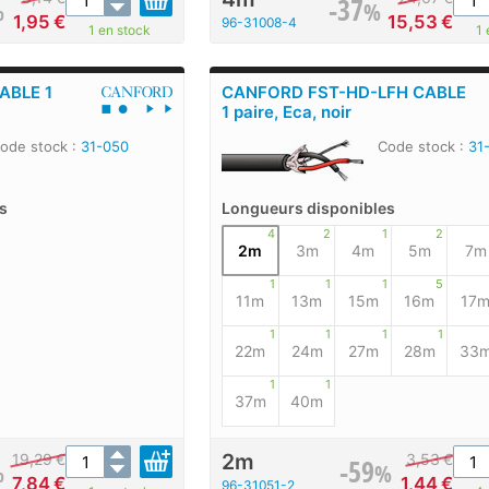
-37
%
%
1,95
€
15,53
€
96-31008-4
1 en stock
1 
ABLE 1
CANFORD FST-HD-LFH CABLE
1 paire, Eca, noir
ode stock :
31-050
Code stock :
31
s
Longueurs disponibles
4
2
1
2
2m
3m
4m
5m
7m
1
1
1
5
11m
13m
15m
16m
17
1
1
1
1
22m
24m
27m
28m
33
1
1
37m
40m
2m
19,29
€
3,53
€
-59
%
%
7,84
€
1,44
€
96-31051-2