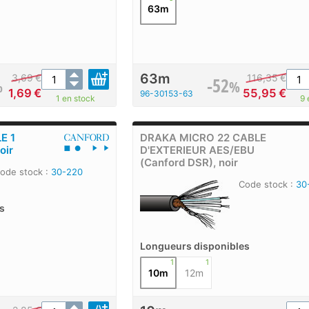
63m
63m
3,69
€
116,35
€
-52
%
%
1,69
€
55,95
€
96-30153-63
1 en stock
9 
E 1
DRAKA MICRO 22 CABLE
oir
D'EXTERIEUR AES/EBU
(Canford DSR), noir
ode stock :
30-220
Code stock :
30
s
Longueurs disponibles
1
1
10m
12m