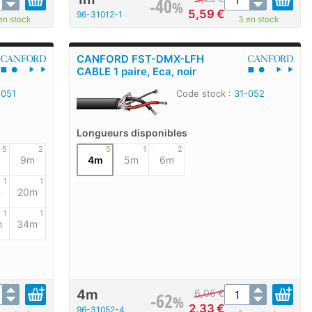
-40
%
5,59
€
96-31012-1
en stock
3 en stock
CANFORD FST-DMX-LFH
CABLE 1 paire, Eca, noir
-051
Code stock :
31-052
Longueurs disponibles
5
2
5
1
2
9m
4m
5m
6m
1
1
m
20m
1
1
m
34m
4m
6,06
€
-62
%
2,33
€
96-31052-4