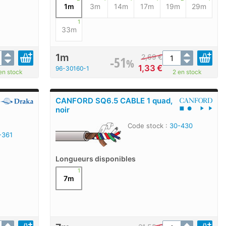
1m
3m
14m
17m
19m
29m
1
33m
1m
2,69
€
-51
%
1,33
€
96-30160-1
en stock
2 en stock
CANFORD SQ6.5 CABLE 1 quad,
noir
Code stock :
30-430
-361
Longueurs disponibles
1
7m