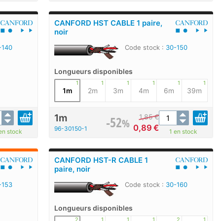
CANFORD HST CABLE 1 paire,
noir
-140
Code stock :
30-150
Longueurs disponibles
1
1
1
1
1
1
1m
2m
3m
4m
6m
39m
1m
1,85
€
-52
%
0,89
€
96-30150-1
en stock
1 en stock
CANFORD HST-R CABLE 1
paire, noir
-153
Code stock :
30-160
Longueurs disponibles
2
1
1
1
2
1