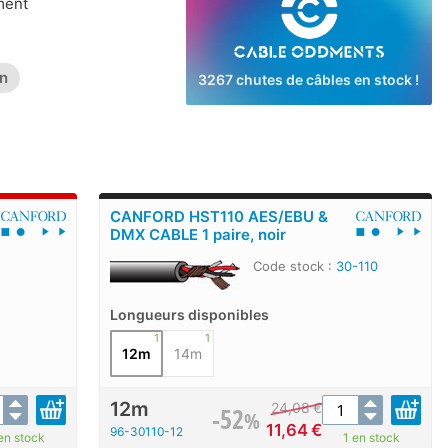
ment
.
n
3267 chutes de câbles en stock !
CANFORD HST110 AES/EBU &
DMX CABLE 1 paire, noir
Code stock :
30-110
Longueurs disponibles
1
1
12m
14m
12m
24,08
€
-52
%
11,64
€
96-30110-12
en stock
1 en stock