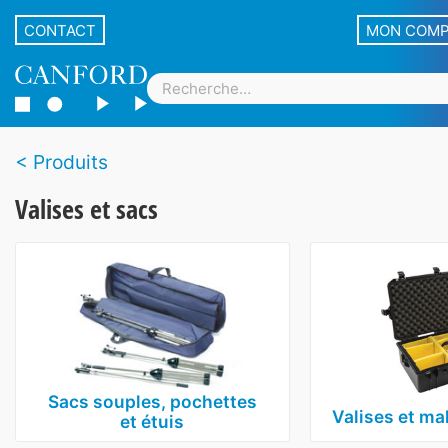
CONTACT
MON COM
Produits
Valises et sacs
Sacs souples, pochettes
Valises et mal
et étuis