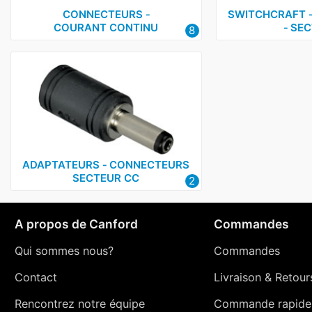
CONNECTEURS ‑
SWITCHCRAFT 
COURANT CONTINU
‑ SE
8
ADAPTATEURS ‑ CONNECTEURS
SECTEUR CC
2
A propos de Canford
Commandes
Qui sommes nous?
Commandes
Contact
Livraison
&
Retour
Rencontrez notre équipe
Commande rapide