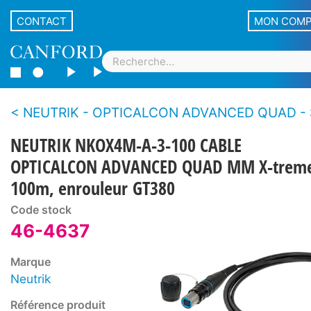
CONTACT
MON COM
NEUTRIK - OPTICALCON ADVANCED QUAD - Système de connecteurs fibre optique renforcé LC
NEUTRIK NKOX4M-A-3-100 CABLE
OPTICALCON ADVANCED QUAD MM X-trem
100m, enrouleur GT380
Code stock
46-4637
Marque
Neutrik
Référence produit