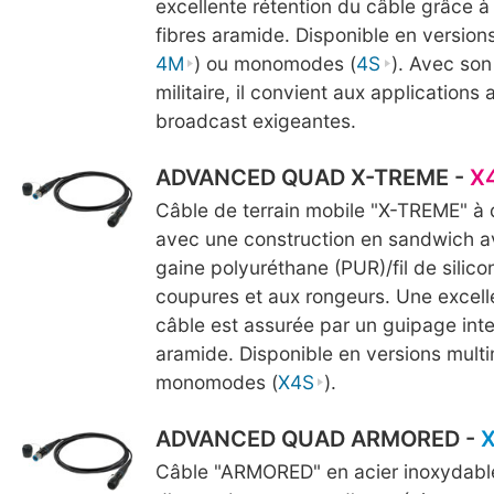
excellente rétention du câble grâce 
fibres aramide. Disponible en version
4M
) ou monomodes (
4S
). Avec so
militaire, il convient aux applications 
broadcast exigeantes.
ADVANCED QUAD X-TREME -
X
Câble de terrain mobile "X-TREME" à q
avec une construction en sandwich a
gaine polyuréthane (PUR)/fil de silico
coupures et aux rongeurs. Une excell
câble est assurée par un guipage inte
aramide. Disponible en versions mult
monomodes (
X4S
).
ADVANCED QUAD ARMORED -
Câble "ARMORED" en acier inoxydable 