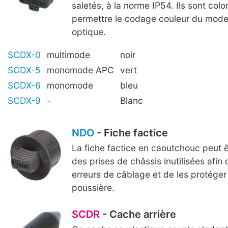
saletés, à la norme IP54. Ils sont colo
permettre le codage couleur du mode
optique.
SCDX-0
multimode
noir
SCDX-5
monomode APC
vert
SCDX-6
monomode
bleu
SCDX-9
-
Blanc
NDO
- Fiche factice
La fiche factice en caoutchouc peut ê
des prises de châssis inutilisées afin d
erreurs de câblage et de les protéger 
poussière.
SCDR
- Cache arrière