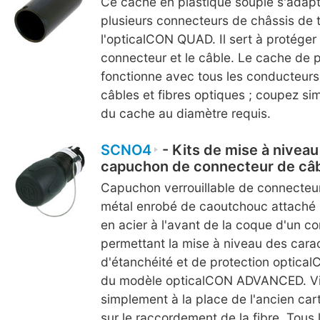
Ce cache en plastique souple s'adapte
plusieurs connecteurs de châssis de ta
l'opticalCON QUAD. Il sert à protéger 
connecteur et le câble. Le cache de p
fonctionne avec tous les conducteurs 
câbles et fibres optiques ; coupez si
du cache au diamètre requis.
SCNO4
- Kits de mise à niveau
capuchon de connecteur de câ
Capuchon verrouillable de connecteu
métal enrobé de caoutchouc attaché 
en acier à l'avant de la coque d'un c
permettant la mise à niveau des carac
d'étanchéité et de protection optical
du modèle opticalCON ADVANCED. Vi
simplement à la place de l'ancien car
sur le raccordement de la fibre. Tous 