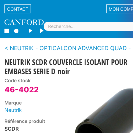
CONTACT
MON COM
NEUTRIK - OPTICALCON ADVANCED QUAD - Système de connecteurs fibre optique renforcé LC
NEUTRIK SCDR COUVERCLE ISOLANT POUR
EMBASES SERIE D noir
Code stock
46-4022
Marque
Neutrik
Référence produit
SCDR