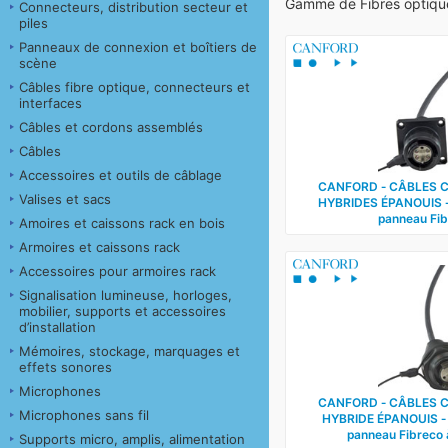
Gamme de Fibres optique
Connecteurs, distribution secteur et
piles
Panneaux de connexion et boîtiers de
scène
Câbles fibre optique, connecteurs et
interfaces
Câbles et cordons assemblés
Câbles
Accessoires et outils de câblage
CANFORD ‑ CÂBLES 
Valises et sacs
HYBRIDES ÉPANOUIS ‑
panneau Fib
Amoires et caissons rack en bois
Armoires et caissons rack
Accessoires pour armoires rack
Signalisation lumineuse, horloges,
mobilier, supports et accessoires
d’installation
Mémoires, stockage, marquages et
effets sonores
Microphones
CANFORD ‑ CÂBLES 
Microphones sans fil
HYBRIDE ÉPANOUIS ‑
panneau Fibreco 
Supports micro, amplis, alimentation