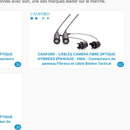
née avec soin, une des marques leader sur le marché.
OPTIQUE
CANFORD ‑ CÂBLES CAMÉRA FIBRE OPTIQUE
necteurs
HYBRIDES ÉPANOUIS ‑ HMA ‑ Connecteurs de
panneau Fibreco et câble Belden Tactical
36
60
OPTIQUE
eur de
36