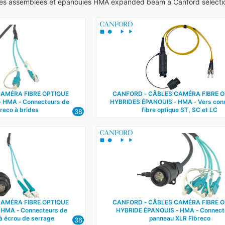
s assemblées et épanouies HMA expanded beam à Canford sélection
CAMÉRA FIBRE OPTIQUE
CANFORD ‑ CÂBLES CAMÉRA FIBRE 
 HMA ‑ Connecteurs de
HYBRIDES ÉPANOUIS ‑ HMA ‑ Vers con
reco à brides
fibre optique ST, SC et LC
38
CAMÉRA FIBRE OPTIQUE
CANFORD ‑ CÂBLES CAMÉRA FIBRE 
 HMA ‑ Connecteurs de
HYBRIDE ÉPANOUIS ‑ HMA ‑ Connect
à écrou de serrage
panneau XLR Fibreco
36