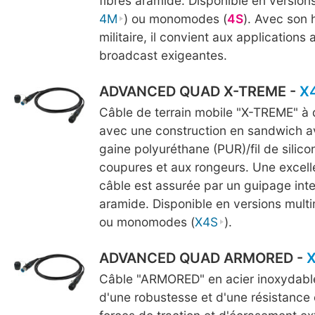
fibres aramide. Disponible en version
4M
) ou monomodes (
4S
). Avec son
militaire, il convient aux applications 
broadcast exigeantes.
ADVANCED QUAD X-TREME -
X
Câble de terrain mobile "X-TREME" à q
avec une construction en sandwich a
gaine polyuréthane (PUR)/fil de silico
coupures et aux rongeurs. Une excell
câble est assurée par un guipage inte
aramide. Disponible en versions mult
ou monomodes (
X4S
).
ADVANCED QUAD ARMORED -
Câble "ARMORED" en acier inoxydable 
d'une robustesse et d'une résistance