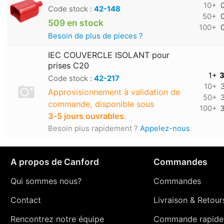
10+
Code stock :
42-148
50+
509 en stock
100+
Besoin de plus de pieces ?
IEC COUVERCLE ISOLANT pour
prises C20
1+
3
Code stock :
42-217
10+
Approvisionnement à validation de
50+
commande, disponible sous
100+
3
3‑5 jours ouvrables
.
Besoin plus rapidement ?
Appelez-nous
A propos de Canford
Commandes
Qui sommes nous?
Commandes
Contact
Livraison
&
Retour
Rencontrez notre équipe
Commande rapide