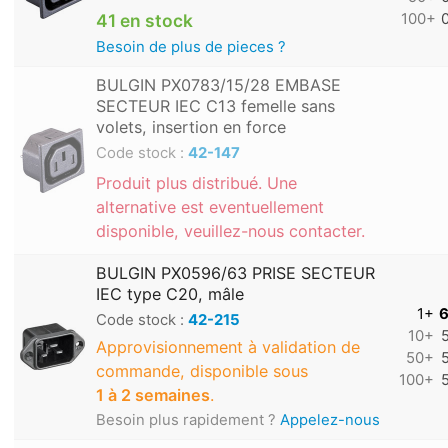
41 en stock
100+
Besoin de plus de pieces ?
BULGIN PX0783/15/28 EMBASE
SECTEUR IEC C13 femelle sans
volets, insertion en force
Code stock :
42-147
Produit plus distribué. Une
alternative est eventuellement
disponible, veuillez-nous contacter.
BULGIN PX0596/63 PRISE SECTEUR
IEC type C20, mâle
1+
6
Code stock :
42-215
10+
Approvisionnement à validation de
50+
commande, disponible sous
100+
1 à 2 semaines
.
Besoin plus rapidement ?
Appelez-nous