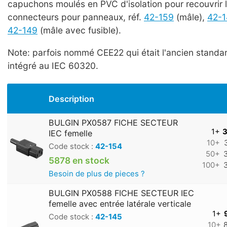
capuchons moulés en PVC d'isolation pour recouvrir l
connecteurs pour panneaux, réf.
42-159
(mâle),
42-
42-149
(mâle avec fusible).
Note: parfois nommé CEE22 qui était l'ancien standar
intégré au IEC 60320.
Description
BULGIN PX0587 FICHE SECTEUR
1+
3
IEC femelle
10+
Code stock :
42-154
50+
5878 en stock
100+
Besoin de plus de pieces ?
BULGIN PX0588 FICHE SECTEUR IEC
femelle avec entrée latérale verticale
1+
Code stock :
42-145
10+