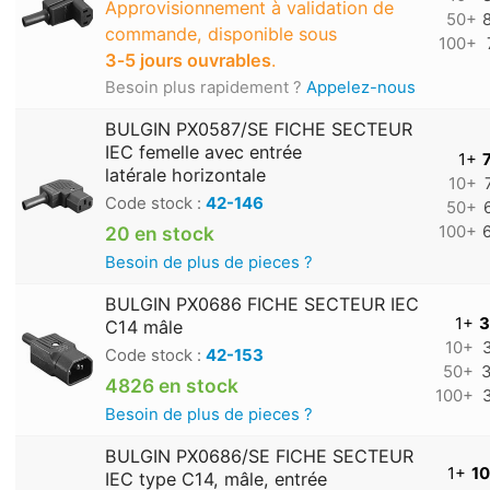
Approvisionnement à validation de
50+
commande, disponible sous
100+
3‑5 jours ouvrables
.
Besoin plus rapidement ?
Appelez-nous
BULGIN PX0587/SE FICHE SECTEUR
IEC femelle avec entrée
1+
latérale horizontale
10+
Code stock :
42-146
50+
20 en stock
100+
Besoin de plus de pieces ?
BULGIN PX0686 FICHE SECTEUR IEC
1+
3
C14 mâle
10+
Code stock :
42-153
50+
3
4826 en stock
100+
Besoin de plus de pieces ?
BULGIN PX0686/SE FICHE SECTEUR
1+
10
IEC type C14, mâle, entrée