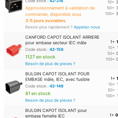
Code stock :
42-216
10+
3
Approvisionnement à validation de
50+
100+
3
commande, disponible sous
3‑5 jours ouvrables
.
Besoin plus rapidement ?
Appelez-nous
CANFORD CAPOT ISOLANT ARRIERE
1+
pour embase secteur IEC mâle
10+
Code stock :
42-159
50+
1127 en stock
100+
Besoin de plus de pieces ?
BULGIN CAPOT ISOLANT POUR
1+
EMBASE mâle, IEC, avec fusible
10+
Code stock :
42-149
50+
81 en stock
100+
Besoin de plus de pieces ?
BULGIN CAPOT ISOLANT pour
1+
0
embase femelle IEC