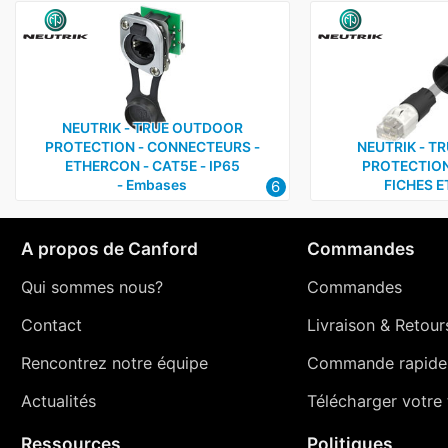
NEUTRIK ‑ TRUE OUTDOOR
PROTECTION ‑ CONNECTEURS ‑
NEUTRIK ‑ T
ETHERCON ‑ CAT5E ‑ IP65
PROTECTION
6
‑ Embases
FICHES 
A propos de Canford
Commandes
Qui sommes nous?
Commandes
Contact
Livraison
&
Retour
Rencontrez notre équipe
Commande rapide
Actualités
Télécharger votre t
Ressources
Politiques