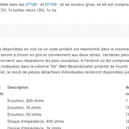
ible avec les
DT108
et
DT109
et de couleur grise, ce kit est composé 
31), 1x boîtier micro (35), 1x vis
s disponibles en noir (si un code produit est mentionné dans la colonne 
 seront à choisir en gris et conviennent aux deux séries. Certaines pi
 convenir aux réparations les plus courantes. A l'endroit où les composa
nt indiquées dans la colonne "kit". Bien Beyerdynamic projette de fournir
it, le stock de pièces détachées individuelles resteront disponibles j
e
Description
R
it)
s
Ecouteur, 400 ohms
1
Ecouteur, 16 ohms
(1
Ecouteur, 50 ohms
(1
Disque d'impédance, 400 ohms
(
Disque d'impédance, 2k ohms
(