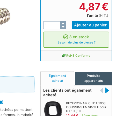
4,87
€
l'unité
(H.T.)
3 en stock
Besoin de plus de pieces ?
RoHS Conforme
Egalement
Produits
acheté
apparentés
Les clients ont également
acheté
00
BEYERDYNAMIC EDT 100S
COUSSINS EN VINYLE pour
détachées permettent
DT 100/DT…
s formes, la majorité
12,44 €
39 en stock