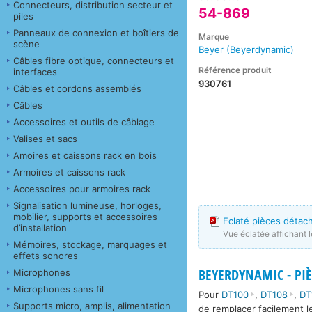
Connecteurs, distribution secteur et
54-869
piles
Panneaux de connexion et boîtiers de
Marque
scène
Beyer (Beyerdynamic)
Câbles fibre optique, connecteurs et
Référence produit
interfaces
930761
Câbles et cordons assemblés
Câbles
Accessoires et outils de câblage
Valises et sacs
Amoires et caissons rack en bois
Armoires et caissons rack
Accessoires pour armoires rack
Signalisation lumineuse, horloges,
mobilier, supports et accessoires
Eclaté pièces déta
d’installation
Vue éclatée affichant 
Mémoires, stockage, marquages et
effets sonores
BEYERDYNAMIC - PIÈ
Microphones
Microphones sans fil
Pour
DT100
,
DT108
,
DT
Supports micro, amplis, alimentation
de remplacer facilement l