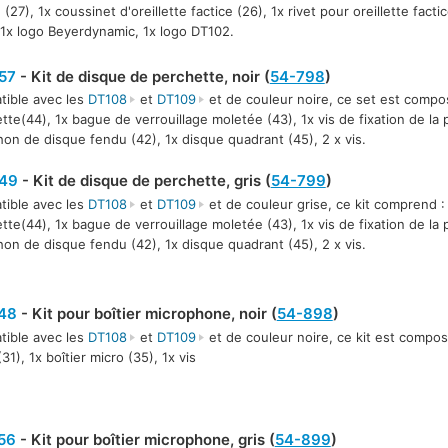
 (27), 1x coussinet d'oreillette factice (26), 1x rivet pour oreillette facti
 1x logo Beyerdynamic, 1x logo DT102.
57
- Kit de disque de perchette, noir (
54-798
)
ible avec les
DT108
et
DT109
et de couleur noire, ce set est compo
tte(44), 1x bague de verrouillage moletée (43), 1x vis de fixation de la 
on de disque fendu (42), 1x disque quadrant (45), 2 x vis.
49
- Kit de disque de perchette, gris (
54-799
)
ible avec les
DT108
et
DT109
et de couleur grise, ce kit comprend :
tte(44), 1x bague de verrouillage moletée (43), 1x vis de fixation de la 
on de disque fendu (42), 1x disque quadrant (45), 2 x vis.
48
- Kit pour boîtier microphone, noir (
54-898
)
ible avec les
DT108
et
DT109
et de couleur noire, ce kit est composé 
31), 1x boîtier micro (35), 1x vis
56
- Kit pour boîtier microphone, gris (
54-899
)