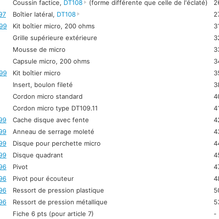
Coussin factice,
DT108
(forme différente que celle de l'éclaté)
2
97
Boîtier latéral,
DT108
2
99
Kit boîtier micro, 200 ohms
3
Grille supérieure extérieure
3
Mousse de micro
3
Capsule micro, 200 ohms
3
99
Kit boîtier micro
3
Insert, boulon fileté
3
Cordon micro standard
4
Cordon micro type DT109.11
4
99
Cache disque avec fente
4
99
Anneau de serrage moleté
4
99
Disque pour perchette micro
4
99
Disque quadrant
4
96
Pivot
4
96
Pivot pour écouteur
4
96
Ressort de pression plastique
5
96
Ressort de pression métallique
5
Fiche 6 pts (pour article 7)
-