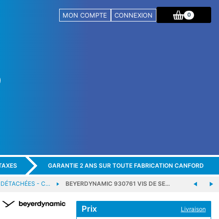
MON COMPTE
CONNEXION
0
TAXES
GARANTIE 2 ANS SUR TOUTE FABRICATION CANFORD
 DÉTACHÉES - C…
BEYERDYNAMIC 930761 VIS DE SE…
Prix
Livraison