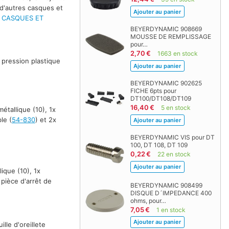
d'autres casques et
- CASQUES ET
BEYERDYNAMIC 908669
MOUSSE DE REMPLISSAGE
pour…
2,70 €
1663 en stock
 pression plastique
BEYERDYNAMIC 902625
FICHE 6pts pour
DT100/DT108/DT109
16,40 €
5 en stock
étallique (10), 1x
le (
54-830
) et 2x
BEYERDYNAMIC VIS pour DT
100, DT 108, DT 109
0,22 €
22 en stock
ique (10), 1x
x pièce d'arrêt de
BEYERDYNAMIC 908499
DISQUE D´IMPEDANCE 400
ohms, pour…
7,05 €
1 en stock
lle d'oreillete