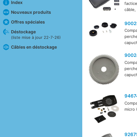
Index
factice
câble,
Nouveaux produits
Offres spéciales
9002
Compat
Déstockage
perche
(liste mise à jour 22-7-26)
capuch
Câbles en déstockage
9002
Compat
perche
capuch
9467
Compat
micro (
9267