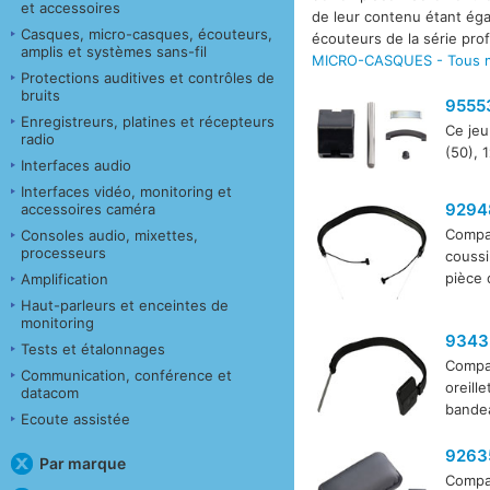
et accessoires
de leur contenu étant éga
Casques, micro-casques, écouteurs,
écouteurs de la série pro
amplis et systèmes sans-fil
MICRO-CASQUES - Tous m
Protections auditives et contrôles de
bruits
9555
Enregistreurs, platines et récepteurs
Ce jeu
radio
(50), 
Interfaces audio
Interfaces vidéo, monitoring et
9294
accessoires caméra
Compat
Consoles audio, mixettes,
processeurs
coussi
pièce 
Amplification
Haut-parleurs et enceintes de
monitoring
9343
Tests et étalonnages
Compat
Communication, conférence et
oreille
datacom
bande
Ecoute assistée
9263
Par marque
Compat