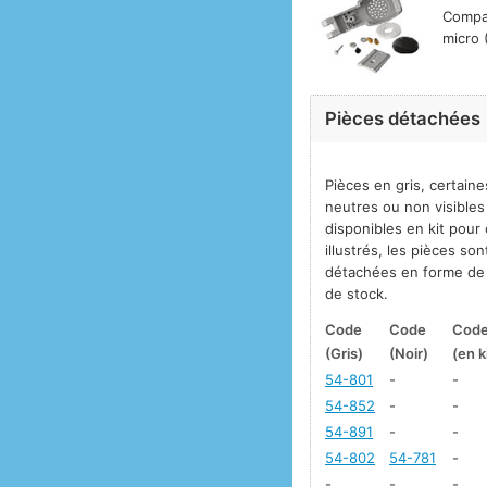
Compat
micro (
Pièces détachées
Pièces en gris, certaine
neutres ou non visibles
disponibles en kit pour
illustrés, les pièces so
détachées en forme de k
de stock.
Code
Code
Cod
(Gris)
(Noir)
(en k
54-801
-
-
54-852
-
-
54-891
-
-
54-802
54-781
-
-
-
-