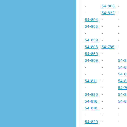
-
54-803
-
-
54-822
-
54-804
-
-
54-805
-
-
-
-
-
54-859
-
-
54-808
54-785
-
54-860
-
-
54-809
-
54-8
-
-
54-8
-
-
54-8
54-811
-
54-8
-
-
54-7
54-830
-
54-8
54-816
-
54-8
54-818
-
-
-
-
-
54-820
-
-