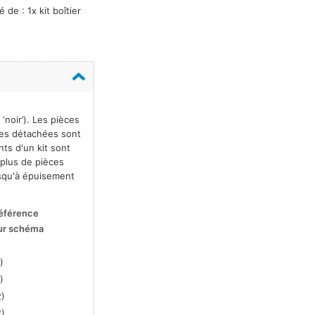
de : 1x kit boîtier
‘noir’). Les pièces
èces détachées sont
nts d'un kit sont
 plus de pièces
usqu'à épuisement
éférence
ur schéma
)
)
2)
2)