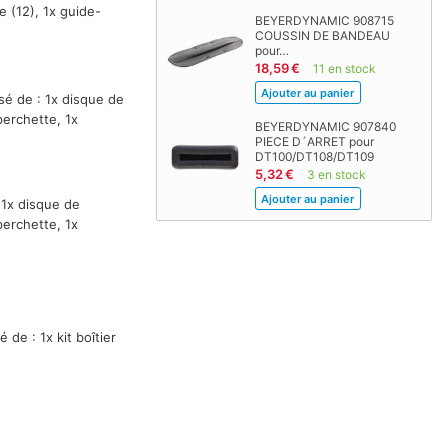
ce (12), 1x guide-
BEYERDYNAMIC 908715
COUSSIN DE BANDEAU
pour…
18,59 €
11 en stock
sé de : 1x disque de
perchette, 1x
BEYERDYNAMIC 907840
PIECE D´ARRET pour
DT100/DT108/DT109
5,32 €
3 en stock
 1x disque de
perchette, 1x
de : 1x kit boîtier