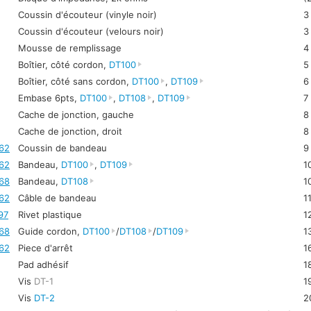
Coussin d'écouteur (vinyle noir)
3
Coussin d'écouteur (velours noir)
3
Mousse de remplissage
4
Boîtier, côté cordon,
DT100
5
Boîtier, côté sans cordon,
DT100
,
DT109
6
Embase 6pts,
DT100
,
DT108
,
DT109
7
Cache de jonction, gauche
8
Cache de jonction, droit
8
62
Coussin de bandeau
9
62
Bandeau,
DT100
,
DT109
1
68
Bandeau,
DT108
1
62
Câble de bandeau
1
97
Rivet plastique
1
68
Guide cordon,
DT100
/
DT108
/
DT109
1
62
Piece d'arrêt
1
Pad adhésif
1
Vis
DT-1
1
Vis
DT-2
2