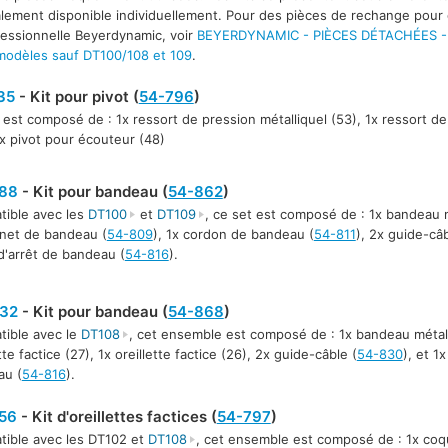
lement disponible individuellement. Pour des pièces de rechange pour 
fessionnelle Beyerdynamic, voir
BEYERDYNAMIC - PIÈCES DÉTACHÉES 
odèles sauf DT100/108 et 109
.
35
- Kit pour pivot (
54-796
)
 est composé de : 1x ressort de pression métalliquel (53), 1x ressort de
1x pivot pour écouteur (48)
88
- Kit pour bandeau (
54-862
)
ible avec les
DT100
et
DT109
, ce set est composé de : 1x bandeau m
net de bandeau (
54-809
), 1x cordon de bandeau (
54-811
), 2x guide-câb
d'arrêt de bandeau (
54-816
).
32
- Kit pour bandeau (
54-868
)
ible avec le
DT108
, cet ensemble est composé de : 1x bandeau métall
tte factice (27), 1x oreillette factice (26), 2x guide-câble (
54-830
), et 1
au (
54-816
).
56
- Kit d'oreillettes factices (
54-797
)
ible avec les DT102 et
DT108
, cet ensemble est composé de : 1x coqui