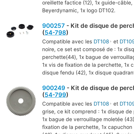
oreillette factice (12), 1x guide-câble,
Beyerdynamic, 1x logo DT102.
900257
- Kit de disque de perch
(
54-798
)
Compatible avec les
DT108
et
DT10
noire, ce set est composé de : 1x dis
perchette(44), 1x bague de verrouilla
1x vis de fixation de la perchette, 1x
disque fendu (42), 1x disque quadrant 
900249
- Kit de disque de perch
(
54-799
)
Compatible avec les
DT108
et
DT10
grise, ce kit comprend : 1x disque de
1x bague de verrouillage moletée (43)
fixation de la perchette, 1x capuchon