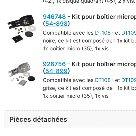
(42), 1x disque quadrant (45), 2 x vis.
946748
- Kit pour boîtier micro
(
54-898
)
Compatible avec les
DT108
et
DT10
noire, ce kit est composé de : 1x kit bo
1x boîtier micro (35), 1x vis
926756
- Kit pour boîtier micro
(
54-899
)
Compatible avec les
DT108
et
DT10
grise, ce kit est composé de : 1x kit bo
1x boîtier micro (35), 1x vis
Pièces détachées