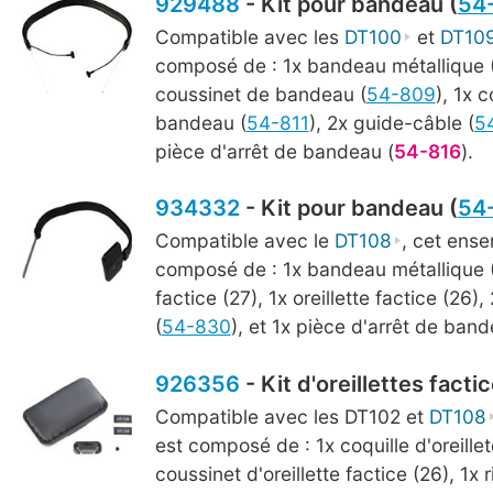
929488
- Kit pour bandeau (
54
Compatible avec les
DT100
et
DT10
composé de : 1x bandeau métallique (
coussinet de bandeau (
54-809
), 1x 
bandeau (
54-811
), 2x guide-câble (
5
pièce d'arrêt de bandeau (
54-816
).
934332
- Kit pour bandeau (
54
Compatible avec le
DT108
, cet ens
composé de : 1x bandeau métallique (1
factice (27), 1x oreillette factice (26)
(
54-830
), et 1x pièce d'arrêt de band
926356
- Kit d'oreillettes factic
Compatible avec les DT102 et
DT108
est composé de : 1x coquille d'oreillet
coussinet d'oreillette factice (26), 1x 