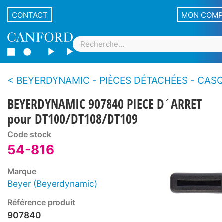
CONTACT
MON COM
BEYERDYNAMIC - PIÈCES DÉTACHÉES - CASQUES ET MICRO-CASQUES - Série 
BEYERDYNAMIC 907840 PIECE D´ARRET
pour DT100/DT108/DT109
Code stock
54-816
Marque
Beyer (Beyerdynamic)
Référence produit
907840