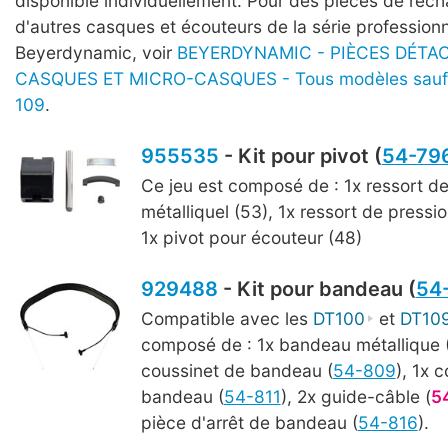
disponible individuellement. Pour des pièces de rec
d'autres casques et écouteurs de la série professionn
Beyerdynamic, voir
BEYERDYNAMIC - PIÈCES DÉTAC
CASQUES ET MICRO-CASQUES - Tous modèles sauf 
109
.
955535
- Kit pour pivot (
54-79
Ce jeu est composé de : 1x ressort de
métalliquel (53), 1x ressort de pressio
1x pivot pour écouteur (48)
929488
- Kit pour bandeau (
54
Compatible avec les
DT100
et
DT10
composé de : 1x bandeau métallique (
coussinet de bandeau (
54-809
), 1x 
bandeau (
54-811
), 2x guide-câble (
5
pièce d'arrêt de bandeau (
54-816
).