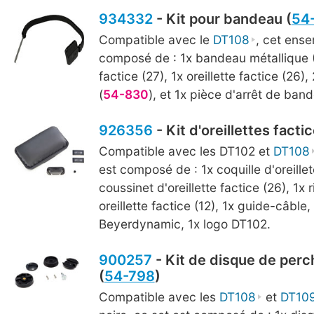
934332
- Kit pour bandeau (
54
Compatible avec le
DT108
, cet ens
composé de : 1x bandeau métallique (1
factice (27), 1x oreillette factice (26)
(
54-830
), et 1x pièce d'arrêt de ban
926356
- Kit d'oreillettes factic
Compatible avec les DT102 et
DT108
est composé de : 1x coquille d'oreillet
coussinet d'oreillette factice (26), 1x 
oreillette factice (12), 1x guide-câble,
Beyerdynamic, 1x logo DT102.
900257
- Kit de disque de perch
(
54-798
)
Compatible avec les
DT108
et
DT10