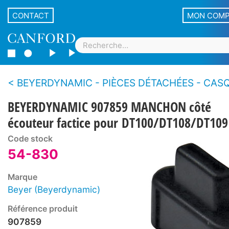
CONTACT
MON COM
BEYERDYNAMIC - PIÈCES DÉTACHÉES - CASQUES ET MICRO-CASQUES - Série 
BEYERDYNAMIC 907859 MANCHON côté
écouteur factice pour DT100/DT108/DT109
Code stock
54-830
Marque
Beyer (Beyerdynamic)
Référence produit
907859