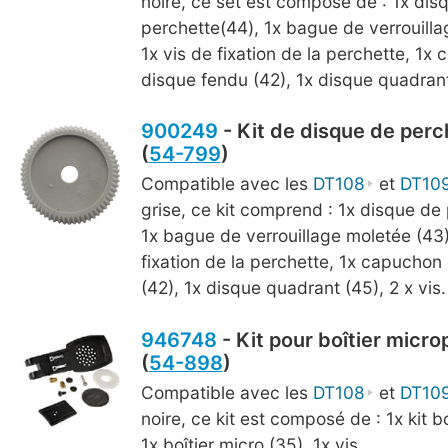
noire, ce set est composé de : 1x dis
perchette(44), 1x bague de verrouilla
1x vis de fixation de la perchette, 1x
disque fendu (42), 1x disque quadrant 
900249
- Kit de disque de perch
(
54-799
)
Compatible avec les
DT108
et
DT10
grise, ce kit comprend : 1x disque de
1x bague de verrouillage moletée (43)
fixation de la perchette, 1x capuchon
(42), 1x disque quadrant (45), 2 x vis.
946748
- Kit pour boîtier micro
(
54-898
)
Compatible avec les
DT108
et
DT10
noire, ce kit est composé de : 1x kit bo
1x boîtier micro (35), 1x vis