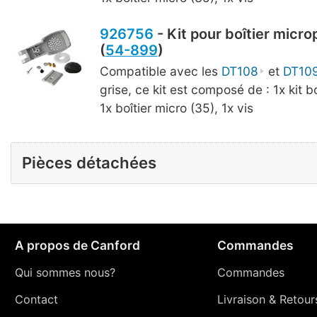
926756
- Kit pour boîtier micro
(
54-899
)
Compatible avec les
DT108
et
DT10
grise, ce kit est composé de : 1x kit bo
1x boîtier micro (35), 1x vis
Pièces détachées
A propos de Canford
Commandes
Qui sommes nous?
Commandes
Contact
Livraison
&
Retour