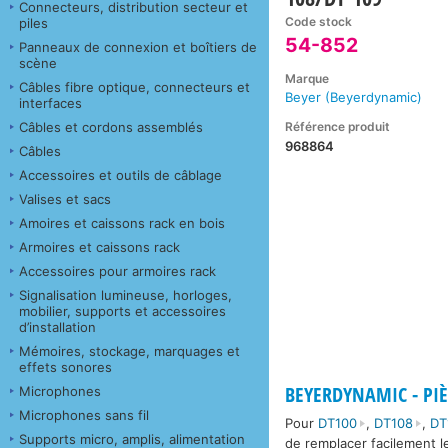
Connecteurs, distribution secteur et
Code stock
piles
54-852
Panneaux de connexion et boîtiers de
scène
Marque
Câbles fibre optique, connecteurs et
Beyer (Beyerdynamic)
interfaces
Référence produit
Câbles et cordons assemblés
968864
Câbles
Accessoires et outils de câblage
Valises et sacs
Amoires et caissons rack en bois
Armoires et caissons rack
Accessoires pour armoires rack
Signalisation lumineuse, horloges,
mobilier, supports et accessoires
d’installation
Mémoires, stockage, marquages et
effets sonores
BEYERDYNAMIC - PIÈ
Microphones
Microphones sans fil
Pour
DT100
,
DT108
,
DT
Supports micro, amplis, alimentation
de remplacer facilement l