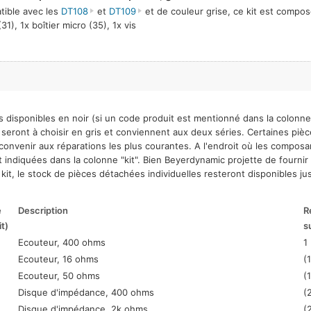
ible avec les
DT108
et
DT109
et de couleur grise, ce kit est composé 
31), 1x boîtier micro (35), 1x vis
s disponibles en noir (si un code produit est mentionné dans la colonne 
 seront à choisir en gris et conviennent aux deux séries. Certaines pi
 convenir aux réparations les plus courantes. A l'endroit où les composa
nt indiquées dans la colonne "kit". Bien Beyerdynamic projette de fournir
it, le stock de pièces détachées individuelles resteront disponibles j
e
Description
R
it)
s
Ecouteur, 400 ohms
1
Ecouteur, 16 ohms
(1
Ecouteur, 50 ohms
(1
Disque d'impédance, 400 ohms
(
Disque d'impédance, 2k ohms
(