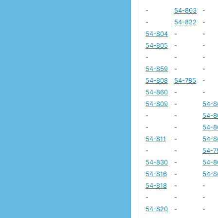
-
54-803
-
-
54-822
-
54-804
-
-
54-805
-
-
-
-
-
54-859
-
-
54-808
54-785
-
54-860
-
-
54-809
-
54-8
-
-
54-8
-
-
54-8
54-811
-
54-8
-
-
54-7
54-830
-
54-8
54-816
-
54-8
54-818
-
-
-
-
-
54-820
-
-