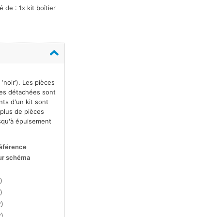
de : 1x kit boîtier
‘noir’). Les pièces
èces détachées sont
nts d'un kit sont
 plus de pièces
usqu'à épuisement
éférence
ur schéma
)
)
2)
2)