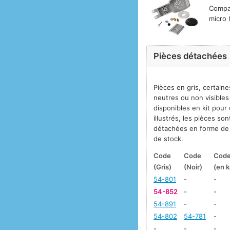
Compat
micro (
Pièces détachées
Pièces en gris, certaine
neutres ou non visibles
disponibles en kit pour
illustrés, les pièces so
détachées en forme de k
de stock.
Code
Code
Cod
(Gris)
(Noir)
(en k
54-801
-
-
54-852
-
-
54-891
-
-
54-802
54-781
-
-
-
-