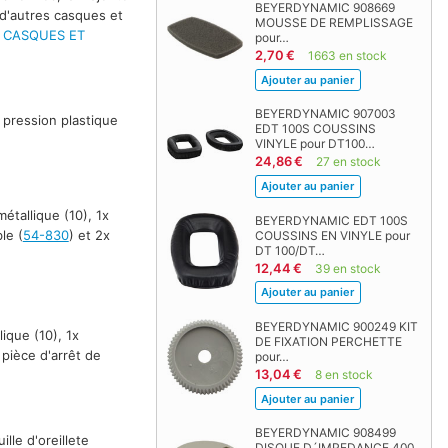
BEYERDYNAMIC 908669
d'autres casques et
MOUSSE DE REMPLISSAGE
- CASQUES ET
pour…
2,70 €
1663 en stock
BEYERDYNAMIC 907003
 pression plastique
EDT 100S COUSSINS
VINYLE pour DT100…
24,86 €
27 en stock
étallique (10), 1x
BEYERDYNAMIC EDT 100S
le (
54-830
) et 2x
COUSSINS EN VINYLE pour
DT 100/DT…
12,44 €
39 en stock
BEYERDYNAMIC 900249 KIT
ique (10), 1x
DE FIXATION PERCHETTE
x pièce d'arrêt de
pour…
13,04 €
8 en stock
BEYERDYNAMIC 908499
lle d'oreillete
DISQUE D´IMPEDANCE 400