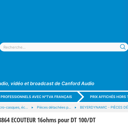
udio, vidéo et broadcast de Canford Audio
X PROFESSIONNELS AVEC N°TVA FRANÇAIS
PRIX AFFICHÉS HORS 
cro-casques, éc…
Pièces détachées p…
BEYERDYNAMIC - PIÈCES D
864 ECOUTEUR 16ohms pour DT 100/DT