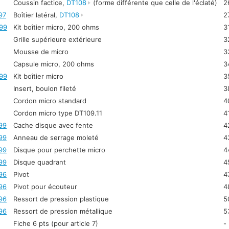
Coussin factice,
DT108
(forme différente que celle de l'éclaté)
2
97
Boîtier latéral,
DT108
2
99
Kit boîtier micro, 200 ohms
3
Grille supérieure extérieure
3
Mousse de micro
3
Capsule micro, 200 ohms
3
99
Kit boîtier micro
3
Insert, boulon fileté
3
Cordon micro standard
4
Cordon micro type DT109.11
4
99
Cache disque avec fente
4
99
Anneau de serrage moleté
4
99
Disque pour perchette micro
4
99
Disque quadrant
4
96
Pivot
4
96
Pivot pour écouteur
4
96
Ressort de pression plastique
5
96
Ressort de pression métallique
5
Fiche 6 pts (pour article 7)
-