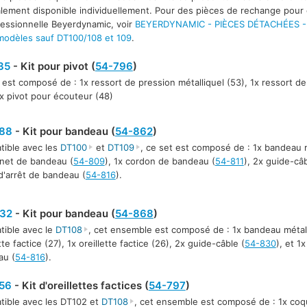
lement disponible individuellement. Pour des pièces de rechange pour 
fessionnelle Beyerdynamic, voir
BEYERDYNAMIC - PIÈCES DÉTACHÉES 
odèles sauf DT100/108 et 109
.
35
- Kit pour pivot (
54-796
)
 est composé de : 1x ressort de pression métalliquel (53), 1x ressort de
1x pivot pour écouteur (48)
88
- Kit pour bandeau (
54-862
)
ible avec les
DT100
et
DT109
, ce set est composé de : 1x bandeau m
net de bandeau (
54-809
), 1x cordon de bandeau (
54-811
), 2x guide-câb
d'arrêt de bandeau (
54-816
).
32
- Kit pour bandeau (
54-868
)
ible avec le
DT108
, cet ensemble est composé de : 1x bandeau métall
tte factice (27), 1x oreillette factice (26), 2x guide-câble (
54-830
), et 1
au (
54-816
).
56
- Kit d'oreillettes factices (
54-797
)
ible avec les DT102 et
DT108
, cet ensemble est composé de : 1x coqui