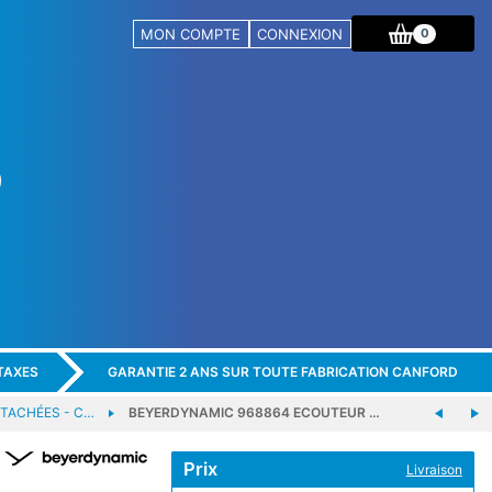
MON COMPTE
CONNEXION
0
TAXES
GARANTIE 2 ANS SUR TOUTE FABRICATION CANFORD
ÉTACHÉES - C…
BEYERDYNAMIC 968864 ECOUTEUR …
Prix
Livraison