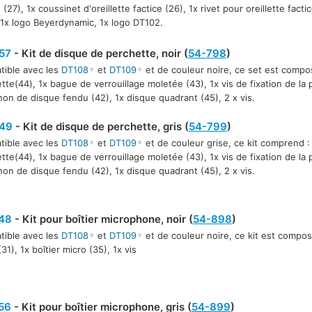
 (27), 1x coussinet d'oreillette factice (26), 1x rivet pour oreillette facti
 1x logo Beyerdynamic, 1x logo DT102.
57
- Kit de disque de perchette, noir (
54-798
)
ible avec les
DT108
et
DT109
et de couleur noire, ce set est compo
tte(44), 1x bague de verrouillage moletée (43), 1x vis de fixation de la 
on de disque fendu (42), 1x disque quadrant (45), 2 x vis.
49
- Kit de disque de perchette, gris (
54-799
)
ible avec les
DT108
et
DT109
et de couleur grise, ce kit comprend :
tte(44), 1x bague de verrouillage moletée (43), 1x vis de fixation de la 
on de disque fendu (42), 1x disque quadrant (45), 2 x vis.
48
- Kit pour boîtier microphone, noir (
54-898
)
ible avec les
DT108
et
DT109
et de couleur noire, ce kit est composé 
31), 1x boîtier micro (35), 1x vis
56
- Kit pour boîtier microphone, gris (
54-899
)