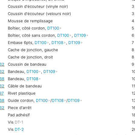
Coussin d'écouteur (vinyle noir)
3
Coussin d'écouteur (velours noir)
3
Mousse de remplissage
4
Boîtier, côté cordon,
DT100
5
Boîtier, côté sans cordon,
DT100
,
DT109
6
Embase 6pts,
DT100
,
DT108
,
DT109
7
Cache de jonction, gauche
8
Cache de jonction, droit
8
62
Coussin de bandeau
9
62
Bandeau,
DT100
,
DT109
1
68
Bandeau,
DT108
1
62
Câble de bandeau
1
97
Rivet plastique
1
68
Guide cordon,
DT100
/
DT108
/
DT109
1
62
Piece d'arrêt
1
Pad adhésif
1
Vis
DT-1
1
Vis
DT-2
2