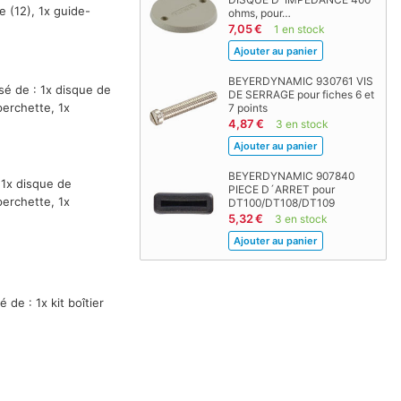
ce (12), 1x guide-
ohms, pour…
7,05 €
1 en stock
BEYERDYNAMIC 930761 VIS
sé de : 1x disque de
DE SERRAGE pour fiches 6 et
perchette, 1x
7 points
4,87 €
3 en stock
BEYERDYNAMIC 907840
 1x disque de
PIECE D´ARRET pour
perchette, 1x
DT100/DT108/DT109
5,32 €
3 en stock
de : 1x kit boîtier