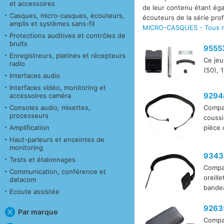
et accessoires
de leur contenu étant éga
Casques, micro-casques, écouteurs,
écouteurs de la série pro
amplis et systèmes sans-fil
MICRO-CASQUES - Tous m
Protections auditives et contrôles de
bruits
9555
Enregistreurs, platines et récepteurs
Ce jeu
radio
(50), 
Interfaces audio
Interfaces vidéo, monitoring et
9294
accessoires caméra
Consoles audio, mixettes,
Compat
processeurs
coussi
Amplification
pièce 
Haut-parleurs et enceintes de
monitoring
9343
Tests et étalonnages
Compat
Communication, conférence et
oreille
datacom
bande
Ecoute assistée
9263
Par marque
Compat