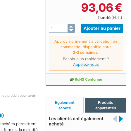
93,06
€
l'unité
(H.T.)
Approvisionnement à validation de
commande, disponible sous
2‑3 semaines
.
Besoin plus rapidement ?
Appelez-nous
RoHS Conforme
on du produit pour avoir
Egalement
Produits
acheté
apparentés
00
Les clients ont également
acheté
détachées permettent
s formes, la majorité