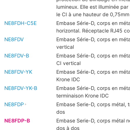
lumineux. Elle est illuminée pa
le CI à une hauteur de 0,75mm 
NE8FDH-C5E
Embase Série-D, corps en méta
horizontal. Réceptacle RJ45 c
NE8FDV
Embase Série-D, corps en méta
vertical
NE8FDV-B
Embase Série-D, corps en méta
CI vertical
NE8FDV-YK
Embase Série-D, corps en méta
Krone IDC
NE8FDV-YK-B
Embase Série-D, corps en métal
terminaison Krone IDC
NE8FDP
Embase Serie-D, corps métal, 
dos
NE8FDP-B
Embase Serie-D, corps métal no
dos à dos