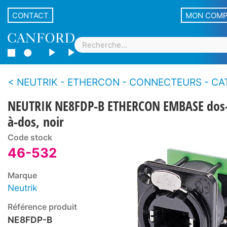
CONTACT
MON COM
NEUTRIK - ETHERCON - CONNECTEURS - CAT5E - Embases pour pan
NEUTRIK NE8FDP-B ETHERCON EMBASE dos
à-dos, noir
Code stock
46-532
Marque
Neutrik
Référence produit
NE8FDP-B