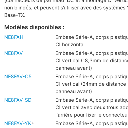
(connecteurs de panneau IDC et à montage CI vertica
non blindés, et peuvent s’utiliser avec des systèmes
Base-TX.
Modèles disponibles :
NE8FAH
Embase Série-A, corps plastiq
CI horizontal
NE8FAV
Embase Série-A, corps plastiq
CI vertical (18,3mm de distanc
panneau avant)
NE8FAV-C5
Embase Série-A, corps plastiq
CI vertical (24mm de distance 
panneau avant)
NE8FAV-SD
Embase Série-A, corps plastiq
CI vertical avec deux trous add
l'arrière pour fixer le connecteu
NE8FAV-YK
Embase Série-A, corps plastiqu