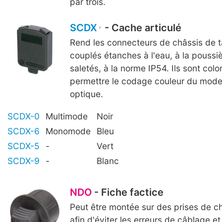
par trois.
SCDX
- Cache articulé
Rend les connecteurs de châssis de ta
couplés étanches à l'eau, à la poussiè
saletés, à la norme IP54. Ils sont colo
permettre le codage couleur du mode
optique.
SCDX-0
Multimode
Noir
SCDX-6
Monomode
Bleu
SCDX-5
-
Vert
SCDX-9
-
Blanc
NDO
- Fiche factice
Peut être montée sur des prises de châ
afin d'éviter les erreurs de câblage et