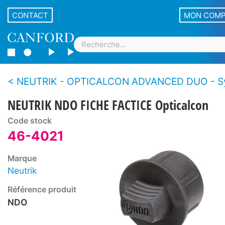
CONTACT
MON COM
NEUTRIK - OPTICALCON ADVANCED DUO - Système de connecteurs fibre optique renforcé L
NEUTRIK NDO FICHE FACTICE Opticalcon
Code stock
46-4021
Marque
Neutrik
Référence produit
NDO