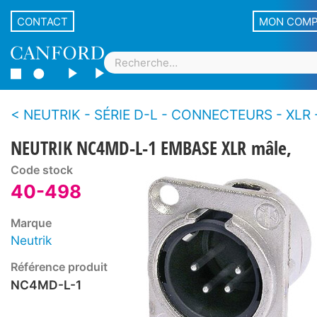
CONTACT
MON COM
NEUTRIK - SÉRIE D-L - CONNECTEURS - XLR - Emba
NEUTRIK NC4MD-L-1 EMBASE XLR mâle,
Code stock
40-498
Marque
Neutrik
Référence produit
NC4MD-L-1