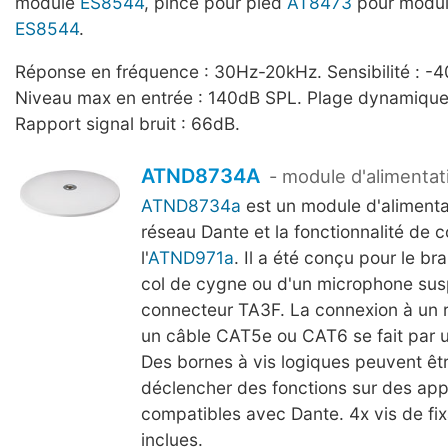
module
ES8544
, pince pour pied
AT8473
pour module
ES8544
.
Réponse en fréquence : 30Hz-20kHz. Sensibilité : -4
Niveau max en entrée : 140dB SPL. Plage dynamique 
Rapport signal bruit : 66dB.
ATND8734A
- module d'alimentat
ATND8734a
est un module d'alimenta
réseau Dante et la fonctionnalité de
l'
ATND971a
. Il a été conçu pour le b
col de cygne ou d'un microphone su
connecteur TA3F. La connexion à un r
un câble CAT5e ou CAT6 se fait par u
Des bornes à vis logiques peuvent êtr
déclencher des fonctions sur des app
compatibles avec Dante. 4x vis de fix
inclues.