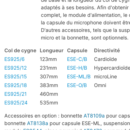
adaptés à ses besoins. Afin d'obteni
complet, le module d'alimentation, le
la capsule du microphone doivent êt
D'autres accessoires, tels que la susp
micro et la bonnette, sont optionnels.
Col de cygne
Longueur
Capsule
Directivité
ES925/6
123mm
ESE-C/B
Cardioïde
ES925/12
231mm
ESE-H/B
Hypercardioïd
ES925/15
307mm
ESE-ML/B
microLine
ES925/18
383mm
ESE-O/B
Omni
ES925/21
460mm
ES925/24
535mm
Accessoires en option : bonnette
AT8109a
pour caps
bonnette
AT8138a
pour capsule ESE-ML, suspensio