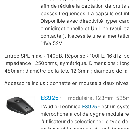
afin de réduire la captation de bruits
basses fréquences. La capsule est in
Disponible avec directivité hyper card
omnidirectionnelle et UniLine (veuille
contacter). Nécessite une alimentati
11Va 52V.
Entrée SPL max. : 140dB. Réponse : 100Hz-16kHz, se
Impédance : 250ohms, symétrique. Dimensions : long
480mm; diamètre de la tête 12.3mm ; diamètre de l
Accessoire inclus : bonnette en mousse à deux nive
ES925
- modulaire, 123mm-53
L'Audio-Technica
ES925
est un syst
microphone à col de cygne modulaire
l'utilisateur de sélectionner le type d
de base et la longueur du col de cygn