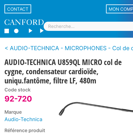
CONTACT
MON COM
AUDIO-TECHNICA - MICROPHONES - Col de 
AUDIO-TECHNICA U859QL MICRO col de
cygne, condensateur cardioïde,
uniqu.fantôme, filtre LF, 480m
Code stock
92-720
Marque
Audio-Technica
Référence produit