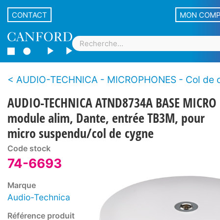
CONTACT
MON COM
AUDIO-TECHNICA - MICROPHONES - Col de 
AUDIO-TECHNICA ATND8734A BASE MICRO
module alim, Dante, entrée TB3M, pour
micro suspendu/col de cygne
Code stock
74-6693
Marque
Audio-Technica
Référence produit