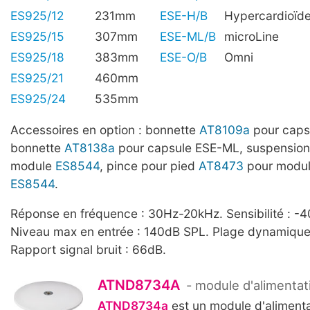
ES925/12
231mm
ESE-H/B
Hypercardioïd
ES925/15
307mm
ESE-ML/B
microLine
ES925/18
383mm
ESE-O/B
Omni
ES925/21
460mm
ES925/24
535mm
Accessoires en option : bonnette
AT8109a
pour caps
bonnette
AT8138a
pour capsule ESE-ML, suspensio
module
ES8544
, pince pour pied
AT8473
pour module
ES8544
.
Réponse en fréquence : 30Hz-20kHz. Sensibilité : -4
Niveau max en entrée : 140dB SPL. Plage dynamique 
Rapport signal bruit : 66dB.
ATND8734A
- module d'alimentat
ATND8734a
est un module d'alimenta