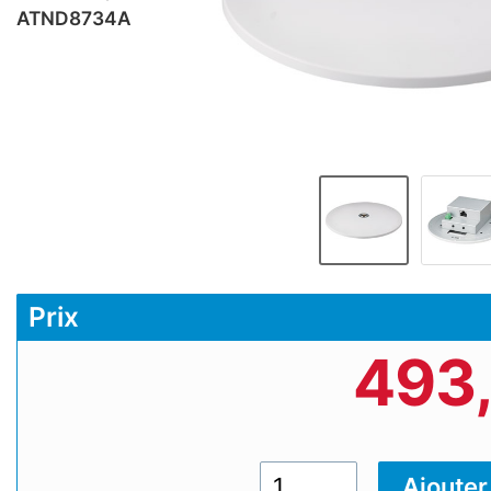
ATND8734A
Prix
493