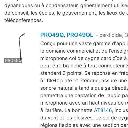
dynamiques ou à condensateur, généralement utilisés
de conseil, les écoles, le gouvernement, les lieux de c
téléconférences.
PRO49Q
,
PRO49QL
- cardioïde
Conçu pour une vaste gamme d'applic
le domaine commercial et de l'ensei
PRO49QL
microphone col de cygne cardioïde à
PRO49Q
peut être branché à tout connecteur 
standard 3 points. Sa réponse en fr
à 16kHz plate et étendue, assure une
sonore naturelle tandis que sa directi
permettra une captation de l'audio pa
microphone avec un haut niveau de re
à l'arrière. La bonnette
AT8146
, inclus
du vent et les plosives. Le col de cy
régions flexibles avec une section cen