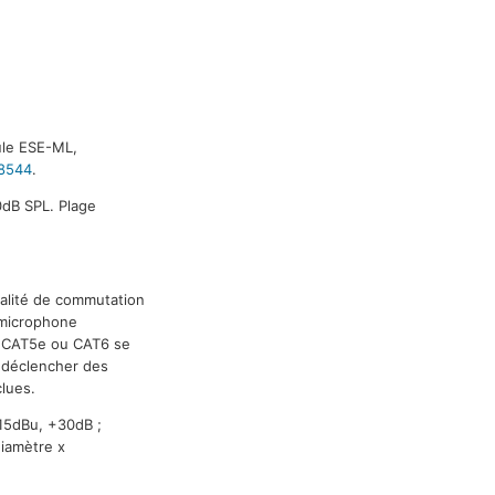
le ESE-ML,
8544
.
0dB SPL. Plage
nalité de commutation
 microphone
e CAT5e ou CAT6 se
r déclencher des
clues.
15dBu, +30dB ;
iamètre x