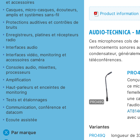
et accessoires
Casques, micro-casques, écouteurs,
Product information
amplis et systèmes sans-fil
Protections auditives et contrôles de
bruits
AUDIO-TECHNICA - M
Enregistreurs, platines et récepteurs
radio
Ces microphones cols de c
renforcements sonores au
Interfaces audio
condensateur, généralement
Interfaces vidéo, monitoring et
téléconférences.
accessoires caméra
Consoles audio, mixettes,
PRO
processeurs
Amplification
Conçu 
ce mic
Haut-parleurs et enceintes de
PRO4
monitoring
femell
une ca
Tests et étalonnages
PRO49Q
l'audi
Communication, conférence et
AT814
datacom
avec u
Ecoute assistée
Variantes
Par marque
PRO49Q
longueur de 