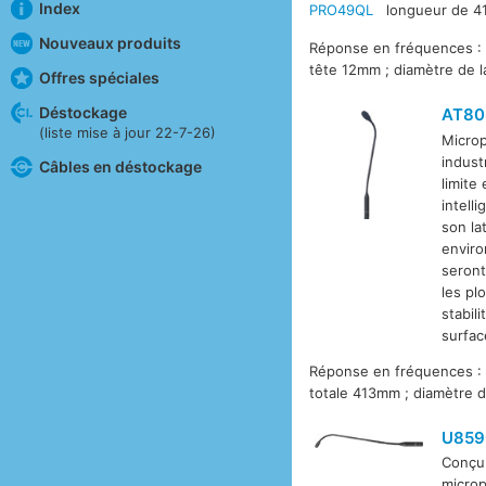
Index
PRO49QL
longueur de 
Nouveaux produits
Réponse en fréquences : 
tête 12mm ; diamètre de 
Offres spéciales
Déstockage
AT80
(liste mise à jour 22-7-26)
Microp
indust
Câbles en déstockage
limite
intell
son la
enviro
seront
les pl
stabil
surfac
Réponse en fréquences : 
totale 413mm ; diamètre 
U859
Conçu 
microp