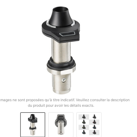
images ne sont proposées qu'à titre indicatif. Veuillez consulter la description
du produit pour avoir les détails exacts.