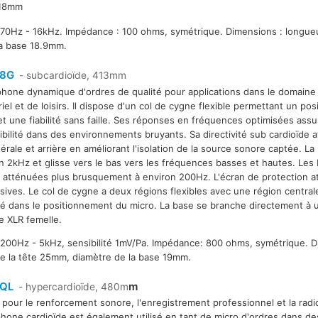
418mm
70Hz - 16kHz. Impédance : 100 ohms, symétrique. Dimensions : longue
la base 18.9mm.
8G
- subcardioïde, 413mm
hone dynamique d'ordres de qualité pour applications dans le domaine
riel et de loisirs. Il dispose d'un col de cygne flexible permettant un p
 et une fiabilité sans faille. Ses réponses en fréquences optimisées ass
igibilité dans des environnements bruyants. Sa directivité sub cardioïde a
térale et arrière en améliorant l'isolation de la source sonore captée. L
n 2kHz et glisse vers le bas vers les fréquences basses et hautes. Le
 atténuées plus brusquement à environ 200Hz. L'écran de protection at
osives. Le col de cygne a deux régions flexibles avec une région central
ité dans le positionnement du micro. La base se branche directement à
e XLR femelle.
200Hz - 5kHz, sensibilité 1mV/Pa. Impédance: 800 ohms, symétrique. D
de la tête 25mm, diamètre de la base 19mm.
QL
m
- hypercardioïde, 480m
pour le renforcement sonore, l'enregistrement professionnel et la radio
hone cardioïde est également utilisé en tant de micro d'ordres dans de