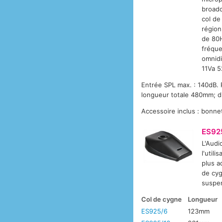
broadc
col de
région
de 80H
fréque
omnidi
11Va 5
Entrée SPL max. : 140dB.
longueur totale 480mm; d
Accessoire inclus : bonn
ES92
L'Audi
l'util
plus a
de cyg
suspen
Col de cygne
Longueur
ES925/6
123mm