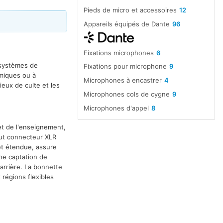
Pieds de micro et accessoires
12
Appareils équipés de Dante
96
Fixations microphones
6
 systèmes de
Fixations pour microphone
9
miques ou à
Microphones à encastrer
4
ieux de culte et les
Microphones cols de cygne
9
Microphones d'appel
8
Montages en surface microphone
2
et de l'enseignement,
Pieds micro pour table
1
out connecteur XLR
et étendue, assure
une captation de
'arrière. La bonnette
 régions flexibles