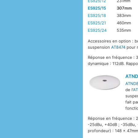
ES925/12
231mm
ES925/15
307mm
ES925/18
383mm
ES925/21
460mm
ES925/24
535mm
Accessoires en option : 
suspension
AT8474
pour 
Réponse en fréquence : 30
dynamique : 112dB. Rapport
ATND
ATND8
de l'
AT
suspen
fait p
foncti
Réponse en fréquence : 2
-25dBu, +40dB ; -35dBu, 
profondeur) : 148 x 47mm