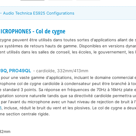
 - Audio Technica ES925 Configurations
ICROPHONES - Col de cygne
ygne peuvent être utilisés dans toutes sortes d'applications allant de
x systèmes de retours hauts de gamme. Disponibles en versions dyna
 utilisés dans les salles de conseil, les écoles, le gouvernement, les l
49Q
,
PRO49QL
- cardioïde, 332mm/413mm
pour une vaste gamme d'applications, incluant le domaine commercial 
rophone col de cygne cardioïde à condensateur peut être branché à t
9QL
e standard 3 points. Sa réponse en fréquences de 70Hz à 16kHz plate 
ptation sonore naturelle tandis que sa directivité cardioïde permettra 
o par l'avant du microphone avec un haut niveau de rejection de bruit à l
6
, incluse, réduit le bruit du vent et les plosives. Le col de cygne a deux
ne section centrale rigide.
332mm