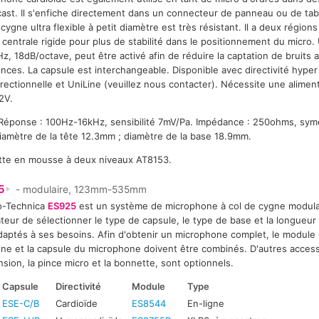
ast. Il s'enfiche directement dans un connecteur de panneau ou de tab
 cygne ultra flexible à petit diamètre est très résistant. Il a deux région
 centrale rigide pour plus de stabilité dans le positionnement du micro. 
z, 18dB/octave, peut être activé afin de réduire la captation de bruits
nces. La capsule est interchangeable. Disponible avec directivité hyper 
rectionnelle et UniLine (veuillez nous contacter). Nécessite une alime
2V.
 Réponse : 100Hz-16kHz, sensibilité 7mV/Pa. Impédance : 250ohms, symé
iamètre de la tête 12.3mm ; diamètre de la base 18.9mm.
ette en mousse à deux niveaux AT8153.
5
- modulaire, 123mm-535mm
o-Technica
ES925
est un système de microphone à col de cygne modula
isateur de sélectionner le type de capsule, le type de base et la longueur
daptés à ses besoins. Afin d'obtenir un microphone complet, le module d
ne et la capsule du microphone doivent être combinés. D'autres accesso
sion, la pince micro et la bonnette, sont optionnels.
Capsule
Directivité
Module
Type
ESE-C/B
Cardioïde
ES8544
En-ligne