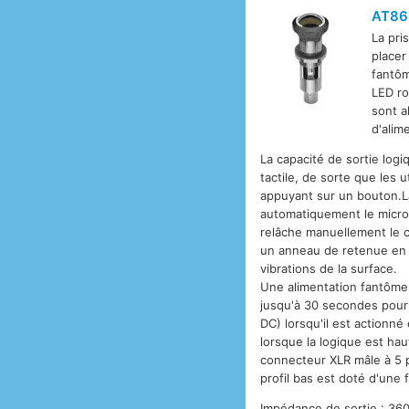
AT86
La pri
placer
fantôm
LED ro
sont a
d'alim
La capacité de sortie logi
tactile, de sorte que les 
appuyant sur un bouton.La
automatiquement le microph
relâche manuellement le c
un anneau de retenue en m
vibrations de la surface.
Une alimentation fantôme 
jusqu'à 30 secondes pour s
DC) lorsqu'il est actionné
lorsque la logique est hau
connecteur XLR mâle à 5 p
profil bas est doté d'une fi
Impédance de sortie : 360