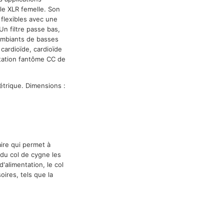
le XLR femelle. Son
s flexibles avec une
Un filtre passe bas,
 ambiants de basses
cardioïde, cardioïde
ntation fantôme CC de
trique. Dimensions :
ire qui permet à
 du col de cygne les
'alimentation, le col
ires, tels que la