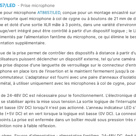
57/LED
- Prise microphone
se pour microphone
AT8657/LED
, conçue pour un montage encastré sur
 n'importe quel microphone à col de cygne ou à boutons de 21 mm de d
e et doté d'une sortie XLR mâle à 3 points, dans une variété d'enviro
uge/vert intégré peut être contrôlé à partir d'un dispositif logique ; le L
limentés par l'alimentation fantôme du microphone, ce qui élimine le be
entation supplémentaire.
que de la prise permet de contrôler des dispositifs à distance à partir d'
utilisateurs puissent déclencher un dispositif externe, tel qu'une camér
 prise dispose d'une languette de verrouillage sur le connecteur d'ent
one en place lors de l'insertion et le maintient fermement jusqu'à ce q
ommutateur. L'adaptateur est fourni avec une paire d'anneaux d'isolat
étal, à utiliser uniquement avec les microphones à col de cygne, pour 
de 24-48V DC est nécessaire pour le fonctionnement. L'électronique d
e stabiliser après la mise sous tension.La sortie logique de l'interrup
 et basse (0V DC) lorsqu'il n'est pas actionné. L'anneau indicateur LED 
te (+5V DC) et en vert lorsque la logique est basse (0V DC). La connexi
oints.La prise est enfermée dans un boîtier moulé sous pression très ré
nition noire à faible réflexion.
 ohms. Source d'alimentation : alimentation fantôme, 24-48V DC, 4mA t