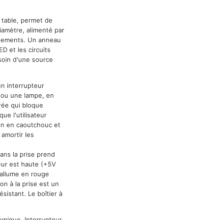
 table, permet de
iamètre, alimenté par
nnements. Un anneau
ED et les circuits
soin d'une source
un interrupteur
a ou une lampe, en
rée qui bloque
ue l'utilisateur
ion en caoutchouc et
amortir les
ans la prise prend
teur est haute (+5V
s'allume en rouge
on à la prise est un
sistant. Le boîtier à
ypique. Interrupteur