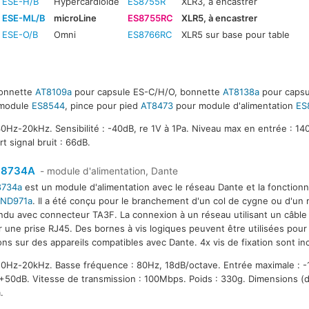
ESE-H/B
Hypercardioïde
ES8755R
XLR3, à encastrer
ESE-ML/B
microLine
ES8755RC
XLR5, à encastrer
ESE-O/B
Omni
ES8766RC
XLR5 sur base pour table
bonnette
AT8109a
pour capsule ES-C/H/O, bonnette
AT8138a
pour capsu
module
ES8544
, pince pour pied
AT8473
pour module d'alimentation
ES
Hz-20kHz. Sensibilité : -40dB, re 1V à 1Pa. Niveau max en entrée : 14
 signal bruit : 66dB.
8734A
- module d'alimentation, Dante
734a
est un module d'alimentation avec le réseau Dante et la fonction
ND971a
. Il a été conçu pour le branchement d'un col de cygne ou d'un
du avec connecteur TA3F. La connexion à un réseau utilisant un câbl
ar une prise RJ45. Des bornes à vis logiques peuvent être utilisées pou
ons sur des appareils compatibles avec Dante. 4x vis de fixation sont in
0Hz-20kHz. Basse fréquence : 80Hz, 18dB/octave. Entrée maximale : -
+50dB. Vitesse de transmission : 100Mbps. Poids : 330g. Dimensions (d
.