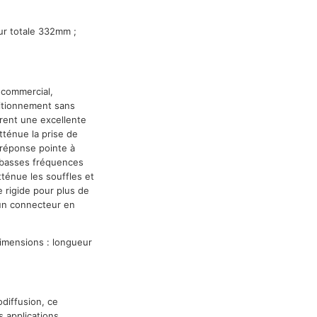
ur totale 332mm ;
 commercial,
ositionnement sans
urent une excellente
tténue la prise de
a réponse pointe à
s basses fréquences
ténue les souffles et
e rigide pour plus de
 un connecteur en
imensions : longueur
diffusion, ce
s applications