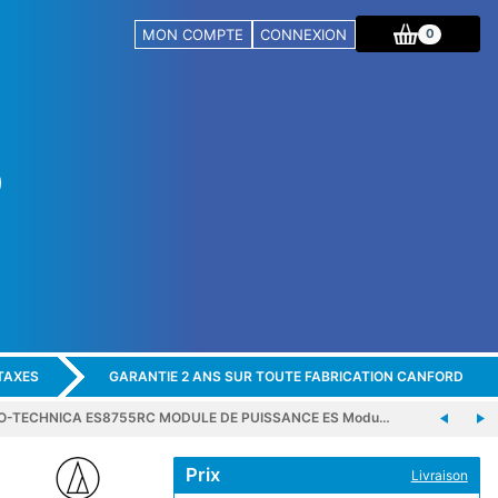
MON COMPTE
CONNEXION
0
TAXES
GARANTIE 2 ANS SUR TOUTE FABRICATION CANFORD
O-TECHNICA ES8755RC MODULE DE PUISSANCE ES Modu…
Prix
Livraison