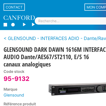
CONTACT
MON COM
GLENSOUND - INTERFACES ADIO - Dante/Ra
GLENSOUND DARK DAWN 1616M INTERFAC
AUDIO Dante/AES67/ST2110, E/S 16
canaux analogiques
Code stock
95-9132
Marque
Glensound
Référence produit