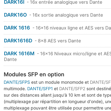
DARK16I
- 16x entrée analogique vers Dante
DARK16O
- 16x sortie analogique vers Dante
DARK 1616
- 16x16 niveaux ligne et AES vers D
DARK1616D
- 8x8 AES vers Dante
DARK 1616M
- 16x16 Niveaux micro/ligne et AE
Dante
Modules SFP en option
DANTE/SFPS
est un module monomode et
DANTE/S
multimode.
DANTE/SFP1
et
DANTE/SFP2
sont destinés
sur des distances allant jusqu'à 10 km et sont de t
(multiplexage par répartition en longueur d'onde), u
multiplexage pouvant être utilisée pour permettre u