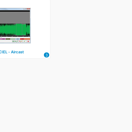
IEL ‑ Aircast
3