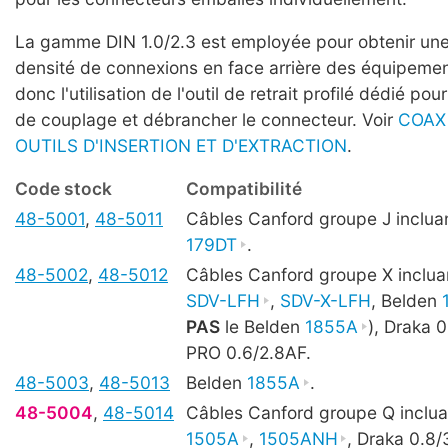
La gamme DIN 1.0/2.3 est employée pour obtenir une
densité de connexions en face arrière des équipemen
donc l'utilisation de l'outil de retrait profilé dédié pou
de couplage et débrancher le connecteur. Voir
COAX
OUTILS D'INSERTION ET D'EXTRACTION
.
Code stock
Compatibilité
48-5001
,
48-5011
Câbles Canford groupe J incluan
179DT
.
48-5002
,
48-5012
Câbles Canford groupe X inclu
SDV-LFH
,
SDV-X-LFH
, Belden
PAS
le Belden
1855A
), Draka 
PRO 0.6/2.8AF.
48-5003
,
48-5013
Belden
1855A
.
48-5004
,
48-5014
Câbles Canford groupe Q inclua
1505A
,
1505ANH
, Draka 0.8