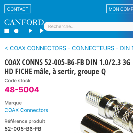
CONTACT
MON COM
COAX CONNECTORS - CONNECTEURS - DIN 1.0/2.3 - Fiches mâles pour câble - A sertir -12G UHD et 3G
COAX CONNS 52-005-B6-FB DIN 1.0/2.3 3G
HD FICHE mâle, à sertir, groupe Q
Code stock
48-5004
Marque
COAX Connectors
Référence produit
52-005-B6-FB