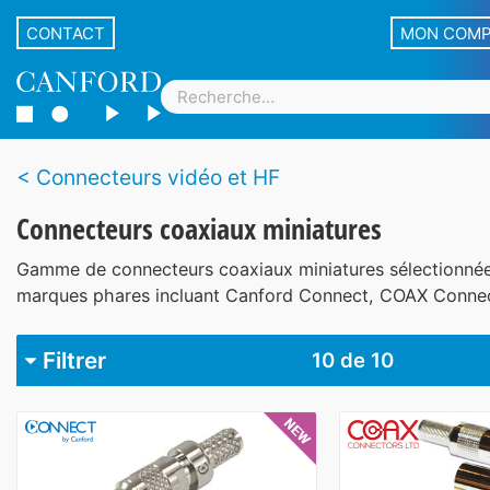
CONTACT
MON COM
Connecteurs vidéo et HF
Connecteurs coaxiaux miniatures
Gamme de connecteurs coaxiaux miniatures sélectionnée
marques phares incluant Canford Connect, COAX Connec
Filtrer
10
de 10
Marque
Canford
2
Canford Connect
1