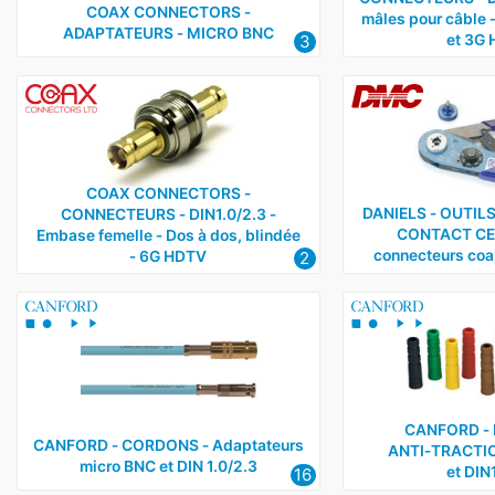
COAX CONNECTORS ‑
mâles pour câble ‑
ADAPTATEURS ‑ MICRO BNC
3
et 3G 
COAX CONNECTORS ‑
DANIELS ‑ OUTILS
CONNECTEURS ‑ DIN1.0/2.3 ‑
CONTACT CEN
Embase femelle ‑ Dos à dos, blindée
connecteurs coa
2
‑ 6G HDTV
CANFORD ‑
CANFORD ‑ CORDONS ‑ Adaptateurs
ANTI‑TRACTIO
micro BNC et DIN 1.0/2.3
et DIN
16