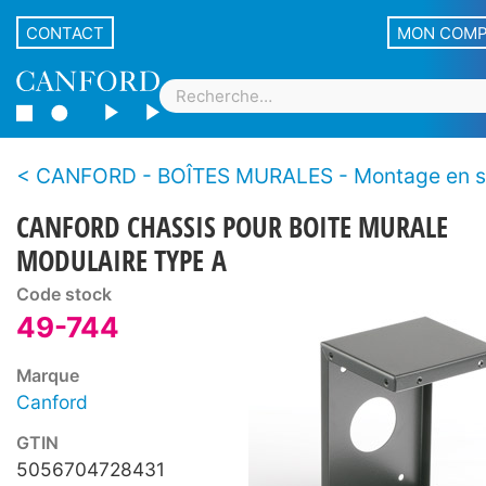
CONTACT
MON COM
CANFORD - BOÎTES MURALES - Montage en surface, m
CANFORD CHASSIS POUR BOITE MURALE
MODULAIRE TYPE A
Code stock
49-744
Marque
Canford
GTIN
5056704728431