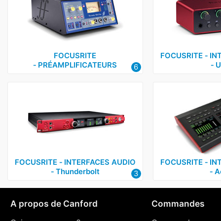
FOCUSRITE
FOCUSRITE ‑ IN
‑ PRÉAMPLIFICATEURS
‑ 
6
FOCUSRITE ‑ INTERFACES AUDIO
FOCUSRITE ‑ IN
‑ Thunderbolt
‑ A
3
A propos de Canford
Commandes