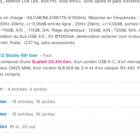
LE, Ableton Live Lite, Avid Pro Tools Intro+, sons Splice et pack d'exten
ris en charge : 44.1/48/88.2/96/176.4/192kHz. Réponse en fréquences 
20Hz-20kHz, +/-0,05dB entrée ligne ; 20Hz-20kHz, +/-0,02dB, sorties 
-110dB, A/D ; -115dB, D/A. Plage dynamique : 120dB, A/N ; 130dB, N/A. 
ntation du bus USB-3.0 ; 5V @1000mA, alimentation externe (non inclu
 mm. Poids : 0,57 kg, sans accessoires.
2i2 Studio 4th Gen
- Pack
 composé d'une
Scarlett 2i2 4th Gen
, d'un cordon USB A-C, d'un micro
eur CM25 MkIII, d'un cordon XLR-XLR de 3 m et d'un casque SH-450. Poi
es compris.
n
- 4 entrées, 4 sorties
Gen
- 18 entrées, 16 sorties
Gen
- 18 entrées, 16 sorties
 Gen
18-in, 20-out