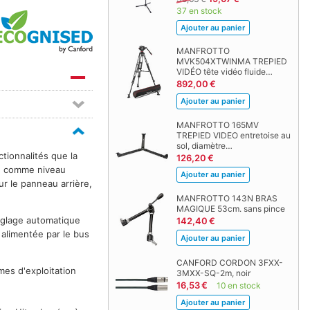
37 en stock
MANFROTTO
MVK504XTWINMA TREPIED
VIDÉO tête vidéo fluide…
892,00 €
MANFROTTO 165MV
TREPIED VIDEO entretoise au
sol, diamètre…
tionnalités que la
126,20 €
ée comme niveau
ur le panneau arrière,
MANFROTTO 143N BRAS
MAGIQUE 53cm. sans pince
réglage automatique
142,40 €
 alimentée par le bus
CANFORD CORDON 3FXX-
mes d'exploitation
3MXX-SQ-2m, noir
16,53 €
10 en stock