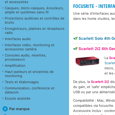
et accessoires
FOCUSRITE - INTERFA
Casques, micro-casques, écouteurs,
amplis et systèmes sans-fil
Une série d'interfaces au
Protections auditives et contrôles de
dans les home studios, le
bruits
Enregistreurs, platines et récepteurs
radio
Scarlett Solo 4th 
Interfaces audio
Interfaces vidéo, monitoring et
Scarlett 2i2 4th Ge
accessoires caméra
Consoles audio, mixettes,
La
Sca
processeurs
Scarle
Amplification
micro,
Haut-parleurs et enceintes de
et les
monitoring
De plus, la
Scarlett 2i2
dis
Tests et étalonnages
du gain, et 'safe' empêcha
Communication, conférence et
USB ou par une alimentati
datacom
Ecoute assistée
Compatibilité : Mac, Wind
compatibles via focusrite.
Par marque
Accessoire inclus : cordo