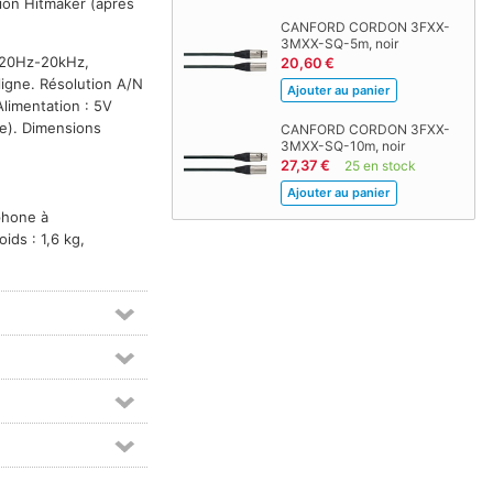
sion Hitmaker (après
CANFORD CORDON 3FXX-
3MXX-SQ-5m, noir
: 20Hz-20kHz,
20,60 €
ligne. Résolution A/N
Alimentation : 5V
se). Dimensions
CANFORD CORDON 3FXX-
3MXX-SQ-10m, noir
27,37 €
25 en stock
phone à
ds : 1,6 kg,