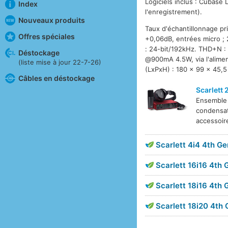
Logiciels inclus : Cubase 
Index
l'enregistrement).
Nouveaux produits
Taux d'échantillonnage p
Offres spéciales
+0,06dB, entrées micro ; 
: 24-bit/192kHz. THD+N : 
Déstockage
@900mA 4.5W, via l'alime
(liste mise à jour 22-7-26)
(LxPxH) : 180 x 99 x 45,5
Câbles en déstockage
Scarlett 
Ensemble
condensat
accessoir
Scarlett 4i4 4th Ge
Scarlett 16i16 4th 
Scarlett 18i16 4th 
Scarlett 18i20 4th