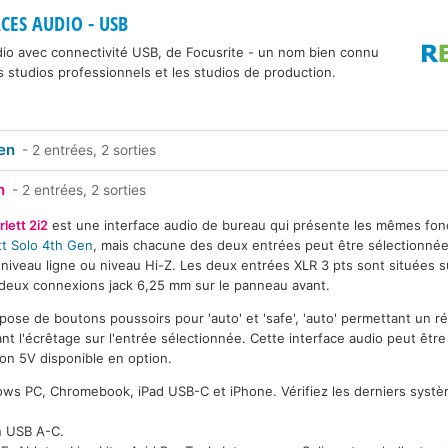
CES AUDIO - USB
dio avec connectivité USB, de Focusrite - un nom bien connu
s studios professionnels et les studios de production.
Gen
- 2 entrées, 2 sorties
n
- 2 entrées, 2 sorties
rlett 2i2
est une interface audio de bureau qui présente les mêmes fonc
tt Solo 4th Gen
, mais chacune des deux entrées peut être sélectionn
 niveau ligne ou niveau Hi-Z. Les deux entrées XLR 3 pts sont situées s
 deux connexions jack 6,25 mm sur le panneau avant.
pose de boutons poussoirs pour 'auto' et 'safe', 'auto' permettant un 
nt l'écrêtage sur l'entrée sélectionnée. Cette interface audio peut être
on 5V disponible en option.
ows PC, Chromebook, iPad USB-C et iPhone. Vérifiez les derniers systè
n USB A-C.