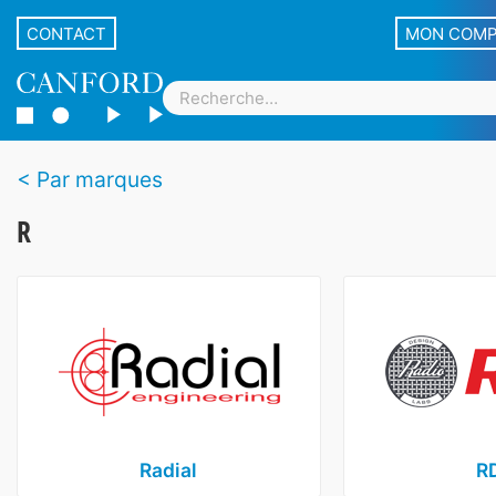
CONTACT
MON COM
Par marques
R
Radial
R