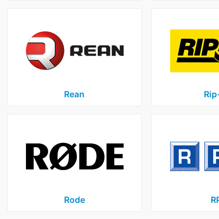
Rean
Rip
Rode
R