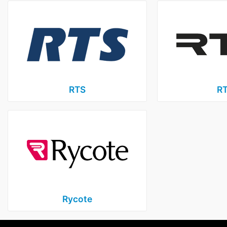
RTS
R
Rycote