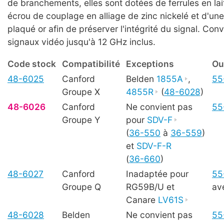
de branchements, elles sont dotées de ferrules en lai
écrou de couplage en alliage de zinc nickelé et d'une
plaqué or afin de préserver l'intégrité du signal. Con
signaux vidéo jusqu'à 12 GHz inclus.
Code stock
Compatibilité
Exceptions
Ou
48-6025
Canford
Belden
1855A
,
55
Groupe X
4855R
(
48-6028
)
48-6026
Canford
Ne convient pas
55
Groupe Y
pour
SDV-F
(
36-550
à
36-559
)
et
SDV-F-R
(
36-660
)
48-6027
Canford
Inadaptée pour
55
Groupe Q
RG59B/U et
av
Canare
LV61S
48-6028
Belden
Ne convient pas
55