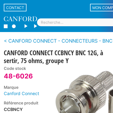
CONTACT
MON COM
CANFORD CONNECT - CONNECTEURS - BNC - Fiches mâles - À sertir - 12G 
CANFORD CONNECT CCBNCY BNC 12G, à
sertir, 75 ohms, groupe Y
Code stock
48-6026
Marque
Canford Connect
Référence produit
CCBNCY