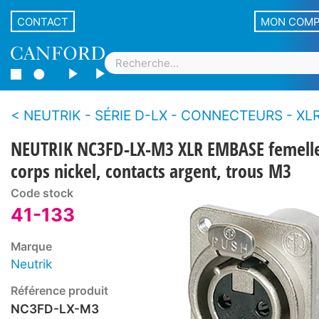
CONTACT
MON COM
NEUTRIK - SÉRIE D-LX - CONNECTEURS - XLR - Emb
NEUTRIK NC3FD-LX-M3 XLR EMBASE femell
corps nickel, contacts argent, trous M3
Code stock
41-133
Marque
Neutrik
Référence produit
NC3FD-LX-M3