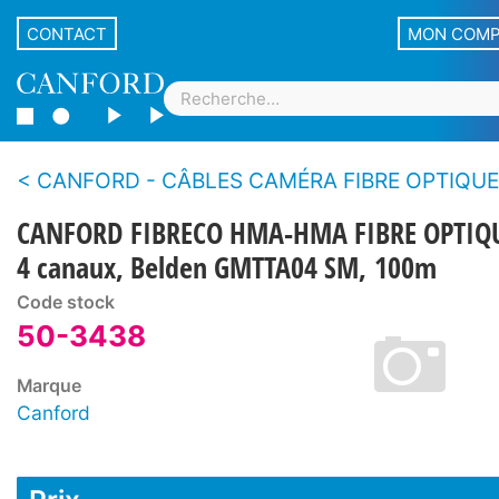
CONTACT
MON COM
CANFORD - CÂBLES CAMÉRA FIBRE OPTIQUE HYBRIDES ÉPANOUIS - HMA - Connecteurs de panneau Fibreco et câble Belden
CANFORD FIBRECO HMA-HMA FIBRE OPTIQ
4 canaux, Belden GMTTA04 SM, 100m
Code stock
50-3438
Marque
Canford