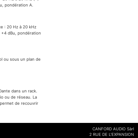
Bu, pondération A.
ce : 20 Hz à 20 kHz
 à +4 dBu, pondération
l ou sous un plan de
ante dans un rack.
io ou de réseau. La
n permet de recouvrir
CANFORD AUDIO Sàrl
2 RUE DE L'EXPANSION