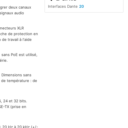
Interfaces Dante
20
égrer deux canaux
signaux audio
nnecteurs XLR
uche de protection en
de travail à l'aide
sans PoE est utilisé,
érie.
. Dimensions sans
e de température : de
, 24 et 32 bits.
SE-TX (prise en
: 20 Hz à 20 kHz (+/-