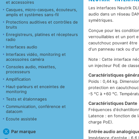
et accessoires
Les interfaces Neutrik DL
Casques, micro-casques, écouteurs,
audio dans un réseau DAN
amplis et systèmes sans-fil
symétriques.
Protections auditives et contrôles de
bruits
Conçue pour les conditions
Enregistreurs, platines et récepteurs
verrouillables et un port
radio
caoutchouc pouvant être re
Interfaces audio
d'un panneau rack ou d'un
Interfaces vidéo, monitoring et
accessoires caméra
Note : Cette interface né
un injecteur PoE de class
Consoles audio, mixettes,
processeurs
Caractéristiques génér
Amplification
Poids : 0,44 kg. Dimensio
Haut-parleurs et enceintes de
protection en caoutchouc 
monitoring
-5 °C à +60 °C. Températu
Tests et étalonnages
Caractéristiques Dante
Communication, conférence et
Fréquences d'échantillonna
datacom
Latence : en fonction de 
Ecoute assistée
charge PoE).
Par marque
Entrée audio analogiqu
Impédance d'entrée : 6,6