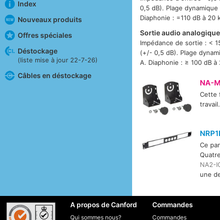
Index
0,5 dB). Plage dynamique :
Diaphonie : =110 dB à 20 
Nouveaux produits
Sortie audio analogiqu
Offres spéciales
Impédance de sortie : < 1
Déstockage
(+/- 0,5 dB). Plage dynami
(liste mise à jour 22-7-26)
A. Diaphonie : ≥ 100 dB à
Câbles en déstockage
NA-M
Cette 
travai
NRP1
Ce pan
Quatre
NA2-I
une de
A propos de Canford
Commandes
Qui sommes nous?
Commandes