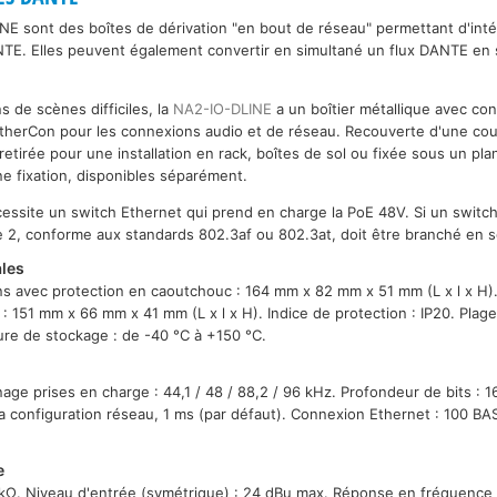
INE sont des boîtes de dérivation "en bout de réseau" permettant d'int
TE. Elles peuvent également convertir en simultané un flux DANTE en 
 de scènes difficiles, la
NA2-IO-DLINE
a un boîtier métallique avec co
 etherCon pour les connexions audio et de réseau. Recouverte d'une co
tirée pour une installation en rack, boîtes de sol ou fixée sous un plan 
e fixation, disponibles séparément.
cessite un switch Ethernet qui prend en charge la PoE 48V. Si un switch 
e 2, conforme aux standards 802.3af ou 802.3at, doit être branché en s
ales
ns avec protection en caoutchouc : 164 mm x 82 mm x 51 mm (L x l x H)
: 151 mm x 66 mm x 41 mm (L x l x H). Indice de protection : IP20. Plag
re de stockage : de -40 °C à +150 °C.
ge prises en charge : 44,1 / 48 / 88,2 / 96 kHz. Profondeur de bits : 16
la configuration réseau, 1 ms (par défaut). Connexion Ethernet : 100 BA
e
 kΩ. Niveau d'entrée (symétrique) : 24 dBu max. Réponse en fréquence 