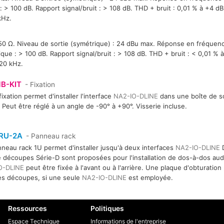
 > 100 dB. Rapport signal/bruit : > 108 dB. THD + bruit : 0,01 % à +4 d
kHz.
e
50 Ω. Niveau de sortie (symétrique) : 24 dBu max. Réponse en fréquen
que : > 100 dB. Rapport signal/bruit : > 108 dB. THD + bruit : < 0,01 %
 20 kHz.
B-KIT
- Fixation
fixation permet d'installer l'interface
NA2-IO-DLINE
dans une boîte de so
l. Peut être réglé à un angle de -90° à +90°. Visserie incluse.
RU-2A
- Panneau rack
neau rack 1U permet d'installer jusqu'à deux interfaces
NA2-IO-DLINE
D
 découpes Série-D sont proposées pour l'installation de dos-à-dos aud
O-DLINE
peut être fixée à l'avant ou à l'arrière. Une plaque d'obturatio
s découpes, si une seule
NA2-IO-DLINE
est employée.
Ressources
Politiques
Espace Technique
Informations de l'entreprise