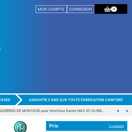
MON COMPTE
CONNEXION
0
TAXES
GARANTIE 2 ANS SUR TOUTE FABRICATION CANFORD
QUERRES DE MONTAGE pour interface Dante NA2-IO-DLINE…
Prix
Livraison