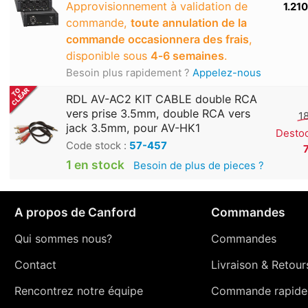
Approvisionnement à validation de
1.21
commande,
toute annulation de la
commande occasionnera des frais
,
disponible sous
4‑6 semaines
.
Besoin plus rapidement ?
Appelez-nous
RDL AV-AC2 KIT CABLE double RCA
vers prise 3.5mm, double RCA vers
1
jack 3.5mm, pour AV-HK1
Desto
Code stock :
57-457
1 en stock
Besoin de plus de pieces ?
A propos de Canford
Commandes
Qui sommes nous?
Commandes
Contact
Livraison
&
Retour
Rencontrez notre équipe
Commande rapide