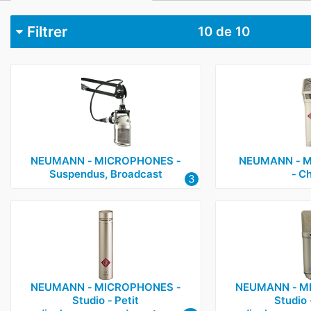
Filtrer
10
de 10
Catégorie
Microphones
6
Microphones sans fil
1
Casques, micro-casques, écouteurs, amplis et systèmes
Haut-parleurs et enceintes de monitoring
2
NEUMANN ‑ MICROPHONES ‑
NEUMANN ‑ 
Suspendus, Broadcast
‑ C
3
NEUMANN ‑ MICROPHONES ‑
NEUMANN ‑ M
Studio ‑ Petit
Studio 