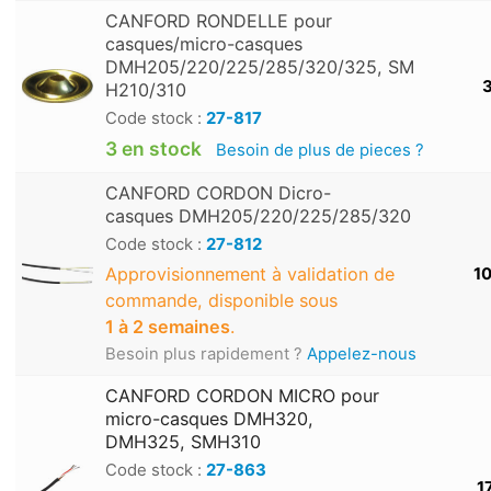
CANFORD RONDELLE pour
casques/micro-casques
DMH205/220/225/285/320/325, SM
3
H210/310
Code stock :
27-817
3 en stock
Besoin de plus de pieces ?
CANFORD CORDON Dicro-
casques DMH205/220/225/285/320
Code stock :
27-812
Approvisionnement à validation de
10
commande, disponible sous
1 à 2 semaines
.
Besoin plus rapidement ?
Appelez-nous
CANFORD CORDON MICRO pour
micro-casques DMH320,
DMH325, SMH310
Code stock :
27-863
1