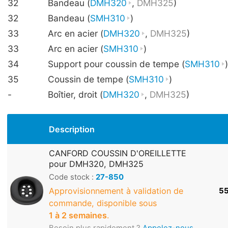
32
Bandeau (
DMH320
,
DMH325
)
32
Bandeau (
SMH310
)
33
Arc en acier (
DMH320
,
DMH325
)
33
Arc en acier (
SMH310
)
34
Support pour coussin de tempe (
SMH310
)
35
Coussin de tempe (
SMH310
)
-
Boîtier, droit (
DMH320
,
DMH325
)
Description
CANFORD COUSSIN D'OREILLETTE
pour DMH320, DMH325
Code stock :
27-850
Approvisionnement à validation de
55
commande, disponible sous
1 à 2 semaines
.
Besoin plus rapidement ?
Appelez-nous