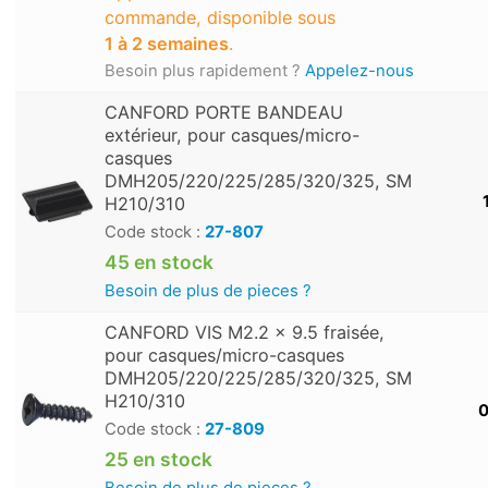
commande, disponible sous
1 à 2 semaines
.
Besoin plus rapidement ?
Appelez-nous
CANFORD PORTE BANDEAU
extérieur, pour casques/micro-
casques
DMH205/220/225/285/320/325, SM
H210/310
Code stock :
27-807
45 en stock
Besoin de plus de pieces ?
CANFORD VIS M2.2 x 9.5 fraisée,
pour casques/micro-casques
DMH205/220/225/285/320/325, SM
H210/310
0
Code stock :
27-809
25 en stock
Besoin de plus de pieces ?