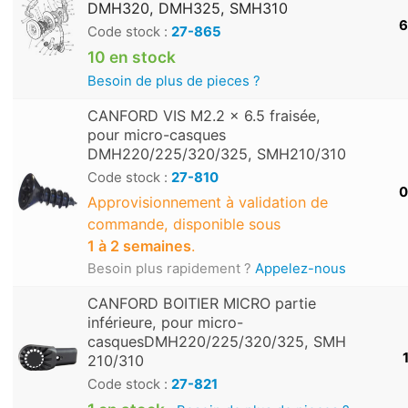
DMH320, DMH325, SMH310
6
Code stock :
27-865
10 en stock
Besoin de plus de pieces ?
CANFORD VIS M2.2 x 6.5 fraisée,
pour micro-casques
DMH220/225/320/325, SMH210/310
Code stock :
27-810
0
Approvisionnement à validation de
commande, disponible sous
1 à 2 semaines
.
Besoin plus rapidement ?
Appelez-nous
CANFORD BOITIER MICRO partie
inférieure, pour micro-
casquesDMH220/225/320/325, SMH
210/310
Code stock :
27-821