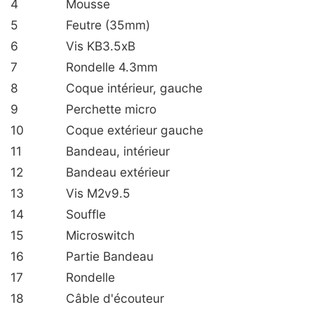
4
Mousse
5
Feutre (35mm)
6
Vis KB3.5xB
7
Rondelle 4.3mm
8
Coque intérieur, gauche
9
Perchette micro
10
Coque extérieur gauche
11
Bandeau, intérieur
12
Bandeau extérieur
13
Vis M2v9.5
14
Souffle
15
Microswitch
16
Partie Bandeau
17
Rondelle
18
Câble d'écouteur