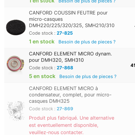
1 en stock
Besoin de plus de pieces ?
CANFORD COUSSIN FEUTRE pour
micro-casques
DMH220/225/320/325, SMH210/310
Code stock :
27-825
1 en stock
Besoin de plus de pieces ?
CANFORD ELEMENT MICRO dynam.
pour DMH320, SMH310
41
Code stock :
27-868
5 en stock
Besoin de plus de pieces ?
CANFORD ELEMENT MICRO à
condensateur, complet, pour micro-
casques DMH325
Code stock :
27-869
Produit plus fabriqué. Une alternative
est eventuellement disponible,
veuillez-nous contacter.