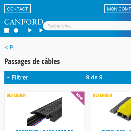
CONTACT
MON COM
P..
Passages de câbles
Filtrer
9
de 9
Marque
Canford
1
Defender
6
D-Line
1