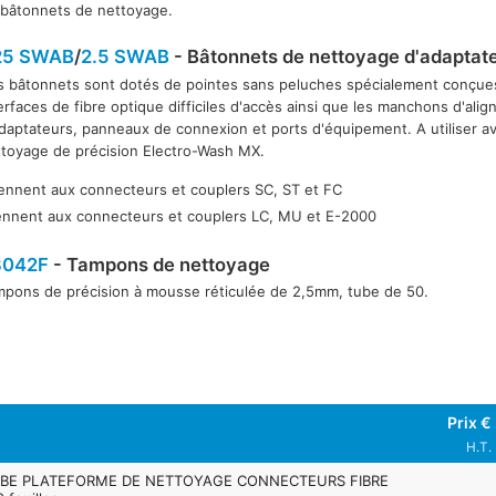
 bâtonnets de nettoyage.
25 SWAB
/
2.5 SWAB
- Bâtonnets de nettoyage d'adaptat
s bâtonnets sont dotés de pointes sans peluches spécialement conçues
.5 SWAB
erfaces de fibre optique difficiles d'accès ainsi que les manchons d'ali
daptateurs, panneaux de connexion et ports d'équipement. A utiliser av
toyage de précision Electro-Wash MX.
ennent aux connecteurs et couplers SC, ST et FC
ennent aux connecteurs et couplers LC, MU et E-2000
8042F
- Tampons de nettoyage
mpons de précision à mousse réticulée de 2,5mm, tube de 50.
Prix €
H.T.
BE PLATEFORME DE NETTOYAGE CONNECTEURS FIBRE