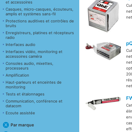
et accessoires
Cub
Casques, micro-casques, écouteurs,
net
amplis et systèmes sans-fil
net
Protections auditives et contrôles de
bruits
Enregistreurs, platines et récepteurs
radio
p
Interfaces audio
Cub
Interfaces vidéo, monitoring et
accessoires caméra
net
net
Consoles audio, mixettes,
processeurs
opt
200
Amplification
rés
Haut-parleurs et enceintes de
net
monitoring
Tests et étalonnages
F
Communication, conférence et
Cet
datacom
éli
Ecoute assistée
env
cas
Par marque
eff