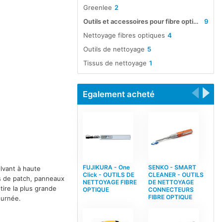
Greenlee
2
Outils et accessoires pour fibre optique
9
Nettoyage fibres optiques
4
Outils de nettoyage
5
Tissus de nettoyage
1
Egalement acheté
FUJIKURA - One
SENKO - SMART
lvant à haute
Click - OUTILS DE
CLEANER - OUTILS
s de patch, panneaux
NETTOYAGE FIBRE
DE NETTOYAGE
ire la plus grande
OPTIQUE
CONNECTEURS
FIBRE OPTIQUE
ournée.