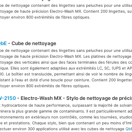
e de nettoyage contenant des lingettes sans peluches pour une utilisat
toyage de haute précision Electro-Wash MX. Contient 200 lingettes, su
toyer environ 800 extrémités de fibres optiques.
QbE
- Cube de nettoyage
e de nettoyage contenant des lingettes sans peluches pour une utilisat
toyage de haute précision Electro-Wash MX. Les platines de nettoyage
toyage des verticales ainsi que des faces terminales des férules des c
ique. Elles sont également adaptées aux extrémités LC, SC, (UPS et AP
0. Le boîtier est translucide, permettant ainsi de voir le nombre de lin
istant à l'eau et doté d'une boucle pour ceinture. Contient 200 lingette
toyer environ 800 extrémités de fibres optiques.
W-2150
- Electro-Wash MX - Stylo de nettoyage de préci
 hydrocarbone de haute performance, surpassant la majorité de solvan
minera la plus grande gamme de contaminants. Il est particulièrement a
ironnements en extérieurs non contrôlés, comme les tournées, studios
e et prestations. Chaque stylo, bien que contenant un peu moins d'1ml
ectuer environ 300 applications utilisé avec les cubes de nettoyage
Qb