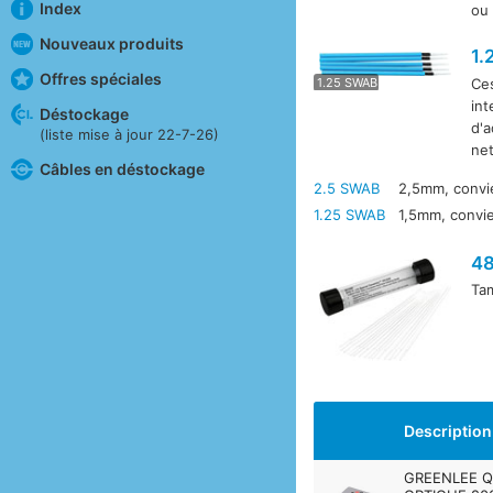
Index
ou
Nouveaux produits
1.
Offres spéciales
Ce
1.25 SWAB
2
int
Déstockage
d'a
(liste mise à jour 22-7-26)
net
Câbles en déstockage
2.5 SWAB
2,5mm, convi
1.25 SWAB
1,5mm, convi
4
Ta
Description
GREENLEE Q