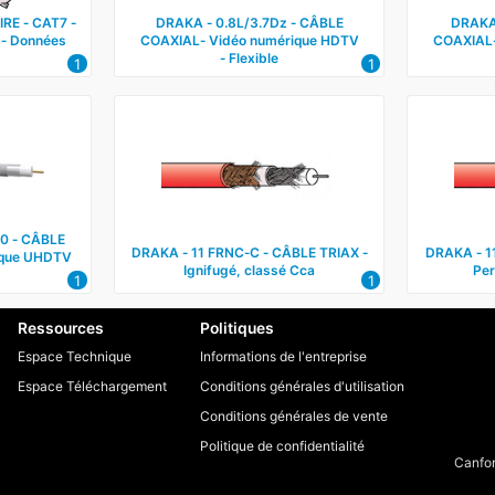
RE ‑ CAT7 ‑
DRAKA ‑ 0.8L/3.7Dz ‑ CÂBLE
DRAKA
 ‑ Données
COAXIAL‑ Vidéo numérique HDTV
COAXIAL‑
‑ Flexible
1
1
0 ‑ CÂBLE
DRAKA ‑ 11 FRNC‑C ‑ CÂBLE TRIAX ‑
DRAKA ‑ 1
ique UHDTV
Ignifugé, classé Cca
Per
1
1
Ressources
Politiques
Espace Technique
Informations de l'entreprise
Espace Téléchargement
Conditions générales d'utilisation
Conditions générales de vente
Politique de confidentialité
Canfor