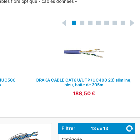
âbles fibre optique - câbles données -
 (UC500
DRAKA CABLE CAT6 U/UTP (UC400 23) slimline,
u
bleu, boîte de 305m
188,50 €
Filtrer
13
de 13
Catégorie