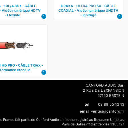
 ‑1.0L/4.8Dz ‑ CÂBLE
DRAKA ‑ ULTRA PRO 50 ‑ CÂBLE
 Vidéo numérique HDTV
COAXIAL ‑ Vidéo numérique UHDTV
‑ Flexible
‑ Ignifugé
1
1
1 HD PRO ‑ CÂBLE TRIAX ‑
formance étendue
1
CANFORD AUDIO Sàrl
2 RUE DE L'EXPANSION
67150 ERSTEIN
tel
03 88 55 13 13
email
ventes@canford.fr
d France fait partie de Canford Audio Limited enregistré au Royaume Uni et au
Pays de Galles n° d'entreprise 1385727