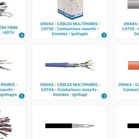
DRAKA ‑ CÂBLES MULTIPAIRES ‑
DRAKA ‑
RA FIBRE
CAT5E ‑ Conducteurs massifs ‑
CAT5E ‑ 
 ‑ HDTV
Données ‑ Ignifugés
Do
4
2
IPAIRES ‑
DRAKA ‑ CÂBLES MULTIPAIRES ‑
DRAKA ‑ C
assifs ‑
CAT6A ‑ Conducteurs massifs ‑
Conduct
ignifugés
Données ‑ Ignifugé
5
3