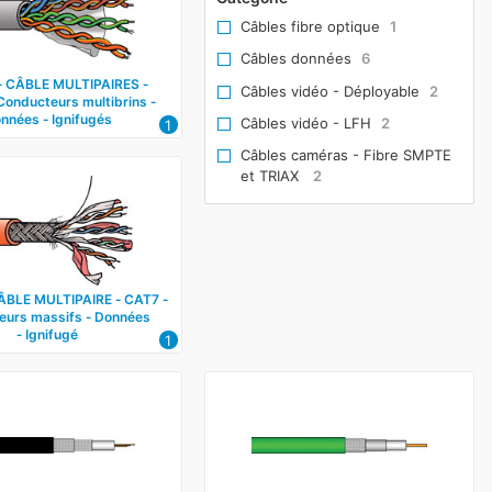
Câbles fibre optique
1
Câbles données
6
 CÂBLE MULTIPAIRES ‑
Câbles vidéo - Déployable
2
Conducteurs multibrins ‑
nnées ‑ Ignifugés
Câbles vidéo - LFH
2
1
Câbles caméras - Fibre SMPTE
et TRIAX
2
ÂBLE MULTIPAIRE ‑ CAT7 ‑
eurs massifs ‑ Données
‑ Ignifugé
1