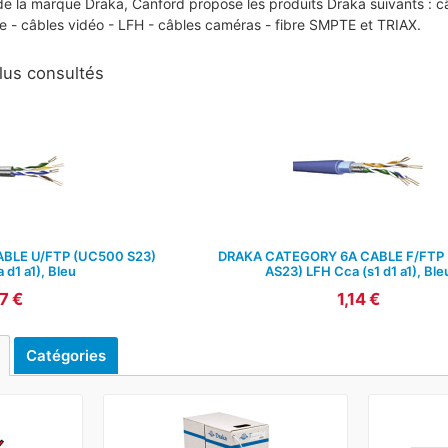
 de la marque Draka, Canford propose les produits Draka suivants : c
e - câbles vidéo - LFH - câbles caméras - fibre SMPTE et TRIAX.
lus consultés
BLE U/FTP (UC500 S23)
DRAKA CATEGORY 6A CABLE F/FTP
 d1 a1), Bleu
AS23) LFH Cca (s1 d1 a1), Ble
7 €
1,14 €
Catégories