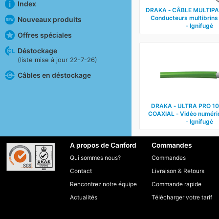
Index
DRAKA ‑ CÂBLE MULTIPAI
Conducteurs multibrins
Nouveaux produits
‑ Ignifugé
Offres spéciales
Déstockage
(liste mise à jour 22-7-26)
Câbles en déstockage
DRAKA ‑ ULTRA PRO 10
COAXIAL ‑ Vidéo numér
‑ Ignifugé
A propos de Canford
Commandes
Qui sommes nous?
Commandes
Contact
Livraison
&
Retours
Rencontrez notre équipe
Commande rapide
Actualités
Télécharger votre tarif