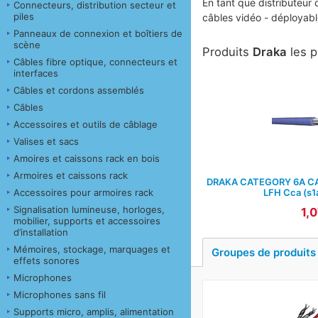
En tant que distributeur
Connecteurs, distribution secteur et
piles
câbles vidéo - déployabl
Panneaux de connexion et boîtiers de
scène
Produits
Draka
les p
Câbles fibre optique, connecteurs et
interfaces
Câbles et cordons assemblés
Câbles
Accessoires et outils de câblage
Valises et sacs
Amoires et caissons rack en bois
Armoires et caissons rack
DRAKA CATEGORY 6A CA
LFH Cca (s1a
Accessoires pour armoires rack
Signalisation lumineuse, horloges,
1,0
mobilier, supports et accessoires
d’installation
Mémoires, stockage, marquages et
Groupes de produits
effets sonores
Microphones
Microphones sans fil
Supports micro, amplis, alimentation