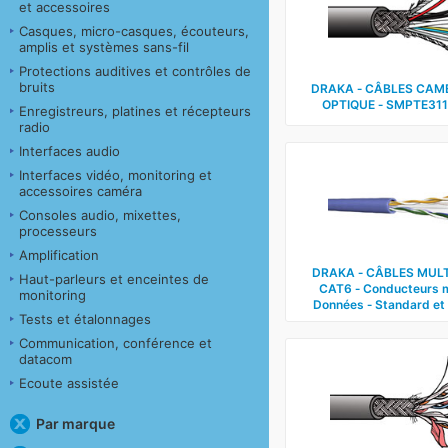
et accessoires
Casques, micro-casques, écouteurs,
amplis et systèmes sans-fil
Protections auditives et contrôles de
bruits
DRAKA ‑ CÂBLES CAMÉ
OPTIQUE ‑ SMPTE311
Enregistreurs, platines et récepteurs
radio
Interfaces audio
Interfaces vidéo, monitoring et
accessoires caméra
Consoles audio, mixettes,
processeurs
Amplification
DRAKA ‑ CÂBLES MULT
Haut-parleurs et enceintes de
CAT6 ‑ Conducteurs m
monitoring
Données ‑ Standard et 
Tests et étalonnages
Communication, conférence et
datacom
Ecoute assistée
Par marque