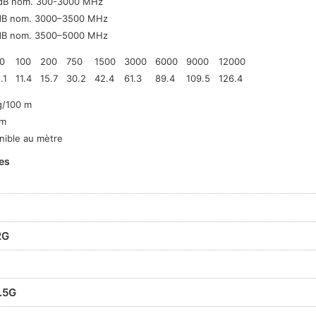
dB nom. 300-3000 MHz
dB nom. 3000–3500 MHz
dB nom. 3500–5000 MHz
10
100
200
750
1500
3000
6000
9000
12000
.1
11.4
15.7
30.2
42.4
61.3
89.4
109.5
126.4
g/100 m
 m
nible au mètre
es
2G
.5G