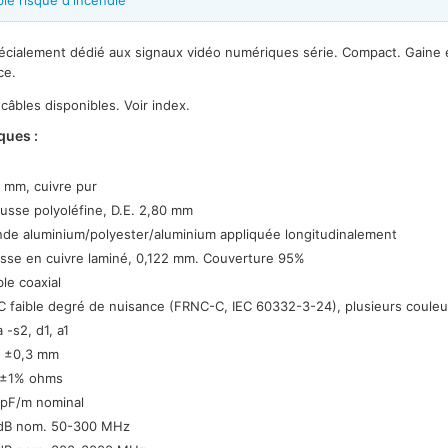
ble risque d'incendie
pécialement dédié aux signaux vidéo numériques série. Compact. Gaine 
ce.
câbles disponibles. Voir index.
ques :
 mm, cuivre pur
usse polyoléfine, D.E. 2,80 mm
de aluminium/polyester/aluminium appliquée longitudinalement
sse en cuivre laminé, 0,122 mm. Couverture 95%
le coaxial
 faible degré de nuisance (FRNC-C, IEC 60332-3-24), plusieurs couleu
 -s2, d1, a1
6 ±0,3 mm
 ±1% ohms
 pF/m nominal
dB nom. 50-300 MHz