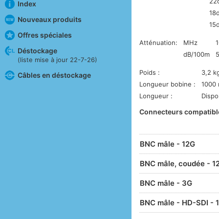
22
Index
18
Nouveaux produits
15
Offres spéciales
Atténuation:
MHz
Déstockage
dB/100m
5
(liste mise à jour 22-7-26)
Poids :
3,2 k
Câbles en déstockage
Longueur bobine :
1000
Longueur :
Dispo
Connecteurs compatibl
BNC mâle - 12G
BNC mâle, coudée - 1
BNC mâle - 3G
BNC mâle - HD-SDI - 1