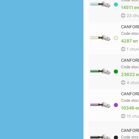
14511 en
23 chu
CANFORD 
Code stoc
4287 en
1 chut
CANFORD 
Code stoc
23622 e
4 chut
CANFORD 
Code stoc
10346 e
15 chu
CANFORD 
Code stoc