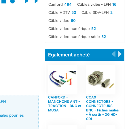
Canford
494
Câbles vidéo - LFH
16
Câble HDTV
53
Câble SDV-LFH
2
Câble vidéo
60
Câble vidéo numérique
52
Câble vidéo numérique série
52
Egalement acheté
CANFORD -
COAX
-LFH
MANCHONS ANTI-
CONNECTORS -
TRACTION - BNC et
CONNECTEURS -
MUSA
BNC - Fiches mâles
- À sertir - 3G HD-
ales pour les
SDI