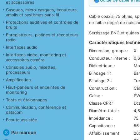
Guide de câble à fai
et accessoires
Casques, micro-casques, écouteurs,
amplis et systèmes sans-fil
Câble coaxial 75 ohms, s
Protections auditives et contrôles de
de faible degré de nuisan
bruits
Sertissage BNC et guides 
Enregistreurs, platines et récepteurs
radio
Caractéristiques techni
Interfaces audio
Dimension, groupe :
X
Interfaces vidéo, monitoring et
Conducteur interne :
0,6
accessoires caméra
Diélectrique :
Mo
Consoles audio, mixettes,
processeurs
Blindage 1 :
Ban
Amplification
Blindage 2 :
Tre
Haut-parleurs et enceintes de
Construction :
Câb
monitoring
Gaine :
PVC
Tests et étalonnages
Classe CPR :
Dca
Communication, conférence et
Diamètre total :
4,
datacom
Impédance :
75
Ecoute assistée
Capacitance :
56
Par marque
Affaiblissement
26