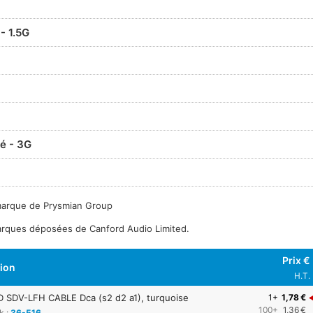
- 1.5G
dé - 3G
marque de Prysmian Group
marques déposées de Canford Audio Limited.
Prix €
tion
H.T.
SDV-LFH CABLE Dca (s2 d2 a1), turquoise
1+
1,78 €
100+
1,36 €
k :
36-516