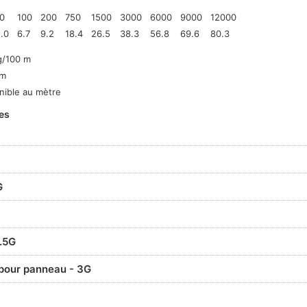
10
100
200
750
1500
3000
6000
9000
12000
.0
6.7
9.2
18.4
26.5
38.3
56.8
69.6
80.3
g/100 m
 m
nible au mètre
es
G
.5G
pour panneau - 3G