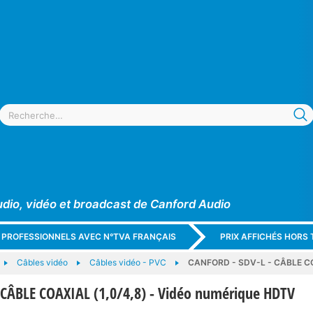
udio, vidéo et broadcast de Canford Audio
X PROFESSIONNELS AVEC N°TVA FRANÇAIS
PRIX AFFICHÉS HORS 
Câbles vidéo
Câbles vidéo - PVC
CANFORD - SDV-L - CÂBLE COAX
 CÂBLE COAXIAL (1,0/4,8) - Vidéo numérique HDTV