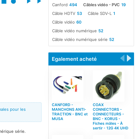
Canford
494
Câbles vidéo - PVC
19
Câble HDTV
53
Câble SDV-L
1
Câble vidéo
60
Câble vidéo numérique
52
Câble vidéo numérique série
52
Egalement acheté
CANFORD -
COAX
ales pour les
MANCHONS ANTI-
CONNECTORS -
TRACTION - BNC et
CONNECTEURS -
MUSA
BNC - KORUS -
Fiches mâles - À
sertir - 12G 4K UHD
érique série.