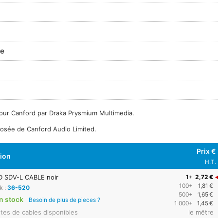
de
our Canford par Draka Prysmium Multimedia.
osée de Canford Audio Limited.
Prix €
tion
H.T.
 SDV-L CABLE noir
1+
2,72 €
100+
1,81 €
k :
36-520
500+
1,65 €
n stock
Besoin de plus de pieces ?
1 000+
1,45 €
tes de cables disponibles
le mêtre