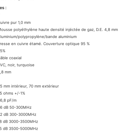
es :
Y
uivre pur 1,0 mm
ousse polyéthylène haute densité injéctée de gaz, D.E. 4,8 mm
luminium/polypropylène/bande aluminium
resse en cuivre étamé. Couverture optique 95 %
95%
âble coaxial
VC, noir, turquoise
,8 mm
5 mm intérieur, 70 mm extérieur
5 ohms +/-1%
6,8 pF/m
6 dB 50-300MHz
2 dB 300-3000MHz
8 dB 3000-3500MHz
5 dB 3500-5000MHz