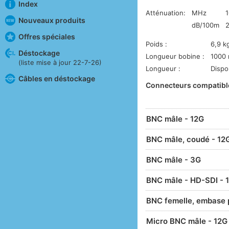
Index
Atténuation:
MHz
Nouveaux produits
dB/100m
2
Offres spéciales
Poids :
6,9 k
Déstockage
Longueur bobine :
1000
(liste mise à jour 22-7-26)
Longueur :
Dispo
Câbles en déstockage
Connecteurs compatibl
BNC mâle - 12G
BNC mâle, coudé - 12
BNC mâle - 3G
BNC mâle - HD-SDI - 1
BNC femelle, embase 
Micro BNC mâle - 12G