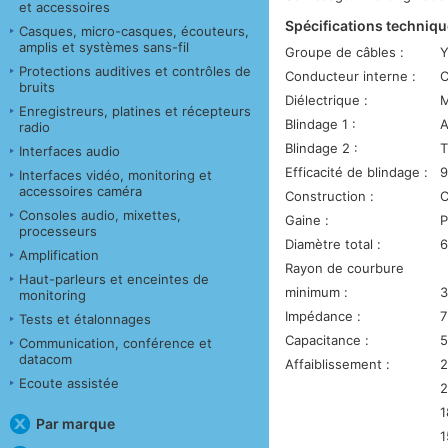
et accessoires
Spécifications techniqu
Casques, micro-casques, écouteurs,
amplis et systèmes sans-fil
Groupe de câbles :
Protections auditives et contrôles de
Conducteur interne :
C
bruits
Diélectrique :
M
Enregistreurs, platines et récepteurs
Blindage 1 :
A
radio
Blindage 2 :
T
Interfaces audio
Efficacité de blindage :
Interfaces vidéo, monitoring et
accessoires caméra
Construction :
C
Consoles audio, mixettes,
Gaine :
P
processeurs
Diamètre total :
6
Amplification
Rayon de courbure
Haut-parleurs et enceintes de
minimum :
3
monitoring
Impédance :
7
Tests et étalonnages
Capacitance :
5
Communication, conférence et
datacom
Affaiblissement :
2
Ecoute assistée
2
1
Par marque
1