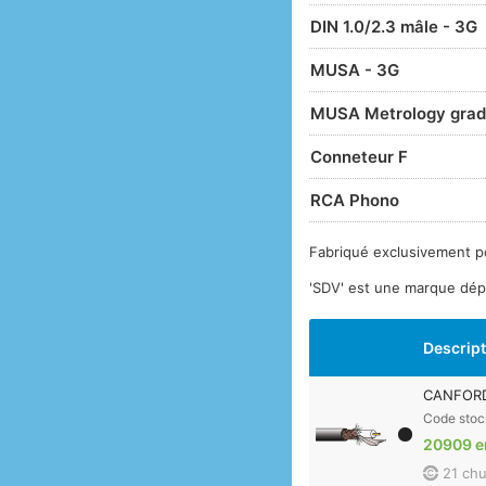
DIN 1.0/2.3 mâle - 3G
MUSA - 3G
MUSA Metrology gra
Conneteur F
RCA Phono
Fabriqué exclusivement p
'SDV' est une marque dép
Descrip
CANFORD
Code stoc
20909 e
21 chu