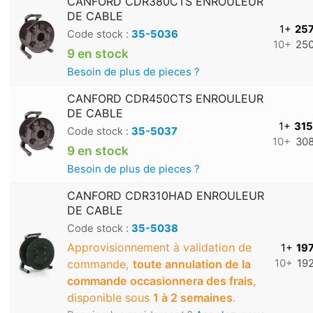
CANFORD CDR380CTS ENROULEUR
DE CABLE
1+
257
Code stock :
35-5036
10+
250
9 en stock
Besoin de plus de pieces ?
CANFORD CDR450CTS ENROULEUR
DE CABLE
1+
315
Code stock :
35-5037
10+
308
9 en stock
Besoin de plus de pieces ?
CANFORD CDR310HAD ENROULEUR
DE CABLE
Code stock :
35-5038
Approvisionnement à validation de
1+
197
commande,
toute annulation de la
10+
192
commande occasionnera des frais
,
disponible sous
1 à 2 semaines
.