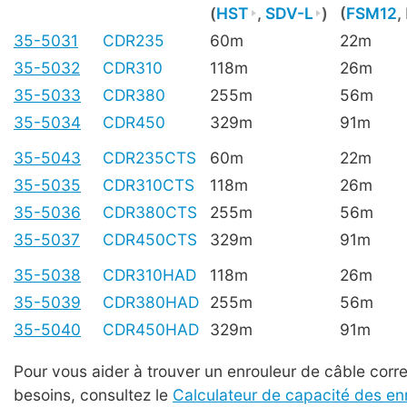
(
HST
,
SDV-L
)
(
FSM12
,
35-5031
CDR235
60m
22m
35-5032
CDR310
118m
26m
35-5033
CDR380
255m
56m
35-5034
CDR450
329m
91m
35-5043
CDR235CTS
60m
22m
35-5035
CDR310CTS
118m
26m
35-5036
CDR380CTS
255m
56m
35-5037
CDR450CTS
329m
91m
35-5038
CDR310HAD
118m
26m
35-5039
CDR380HAD
255m
56m
35-5040
CDR450HAD
329m
91m
Pour vous aider à trouver un enrouleur de câble cor
besoins, consultez le
Calculateur de capacité des en