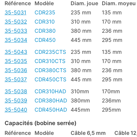
Référence
Modèle
Diam. joue
Diam. moyeu
35-5031
CDR235
235 mm
135 mm
35-5032
CDR310
310 mm
170 mm
35-5033
CDR380
380 mm
236 mm
35-5034
CDR450
445 mm
295 mm
35-5043
CDR235CTS
235 mm
135 mm
35-5035
CDR310CTS
310 mm
170 mm
35-5036
CDR380CTS
380 mm
236 mm
35-5037
CDR450CTS
445 mm
295 mm
35-5038
CDR310HAD
310mm
170mm
35-5039
CDR380HAD
380mm
236mm
35-5040
CDR450HAD
445mm
295mm
Capacités (bobine serrée)
Référence
Modèle
Câble 6,5 mm
Câble 1