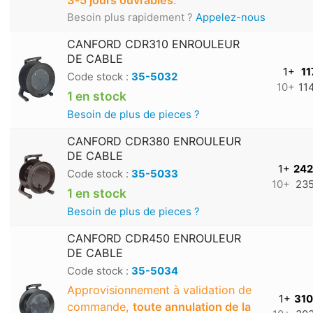
3‑5 jours ouvrables
.
Besoin plus rapidement ?
Appelez-nous
CANFORD CDR310 ENROULEUR
DE CABLE
1+
11
Code stock :
35-5032
10+
11
1 en stock
Besoin de plus de pieces ?
CANFORD CDR380 ENROULEUR
DE CABLE
1+
242
Code stock :
35-5033
10+
235
1 en stock
Besoin de plus de pieces ?
CANFORD CDR450 ENROULEUR
DE CABLE
Code stock :
35-5034
Approvisionnement à validation de
1+
310
commande,
toute annulation de la