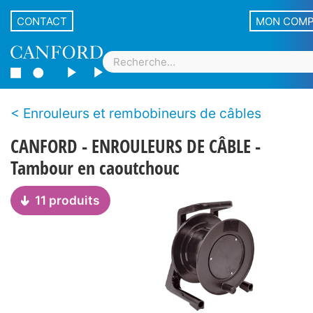
CONTACT
MON COM
Enrouleurs et rembobineurs de câbles
CANFORD - ENROULEURS DE CÂBLE -
Tambour en caoutchouc
11 produits