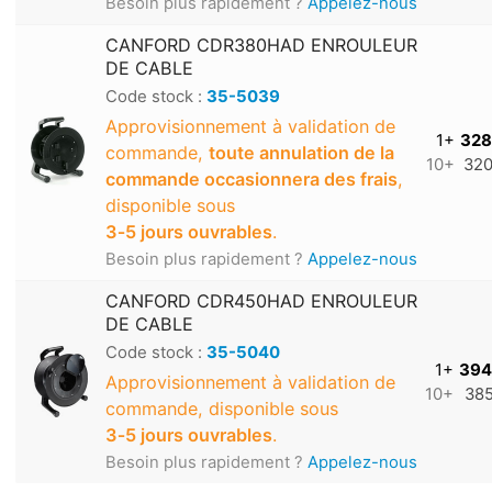
Besoin plus rapidement ?
Appelez-nous
CANFORD CDR380HAD ENROULEUR
DE CABLE
Code stock :
35-5039
Approvisionnement à validation de
1+
328
commande,
toute annulation de la
10+
320
commande occasionnera des frais
,
disponible sous
3‑5 jours ouvrables
.
Besoin plus rapidement ?
Appelez-nous
CANFORD CDR450HAD ENROULEUR
DE CABLE
Code stock :
35-5040
1+
394
Approvisionnement à validation de
10+
385
commande, disponible sous
3‑5 jours ouvrables
.
Besoin plus rapidement ?
Appelez-nous