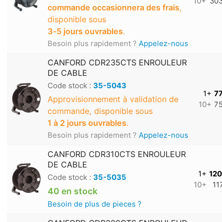
10+
303
commande occasionnera des frais
,
disponible sous
3‑5 jours ouvrables
.
Besoin plus rapidement ?
Appelez-nous
CANFORD CDR235CTS ENROULEUR
DE CABLE
Code stock :
35-5043
1+
77
Approvisionnement à validation de
10+
75
commande, disponible sous
1 à 2 jours ouvrables
.
Besoin plus rapidement ?
Appelez-nous
CANFORD CDR310CTS ENROULEUR
DE CABLE
1+
120
Code stock :
35-5035
10+
11
40 en stock
Besoin de plus de pieces ?