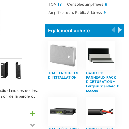
TOA
13
Consoles amplifiées
9
Amplificateurs Public Address
9
Egalement acheté
TOA - ENCEINTES
CANFORD -
D'INSTALLATION
PANNEAUX RACK
D'OBTURATION -
Largeur standard 19
pouces
udio dans des écoles,
sion de la parole ou
TOA - SÉRIE 5000 -
CANFORD - GPS -