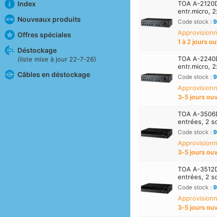
Index
TOA A-2120
entr.micro, 2
Nouveaux produits
Code stock :
9
Approvisionn
Offres spéciales
1 à 2 jours o
Déstockage
TOA A-2240
(liste mise à jour 22-7-26)
entr.micro, 2
Câbles en déstockage
Code stock :
9
Approvisionn
3‑5 jours ou
TOA A-3506
entrées, 2 s
Code stock :
9
Approvisionn
3‑5 jours ou
TOA A-3512
entrées, 2 s
Code stock :
9
Approvisionn
3‑5 jours ou