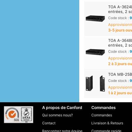
TOA A-3624
entrées, 2 s
Code stock :
9
Approvisionn
3‑5 jours ou
TOA A-3648
entrées, 2 s
Code stock :
9
Approvisionn
2 à 3 jours o
TOA MB-25B 
Code stock :
9
Approvisionn
1 à 2 jours o
A propos de Canford
Commandes
Qui sommes nous?
Commandes
Contact
Livraison
&
Retours
Rencontrez notre équipe
Commande rapide