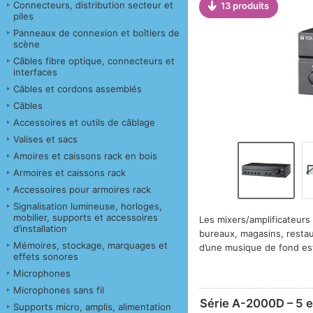
Connecteurs, distribution secteur et
13 produits
piles
Panneaux de connexion et boîtiers de
scène
Câbles fibre optique, connecteurs et
interfaces
Câbles et cordons assemblés
Câbles
Accessoires et outils de câblage
Valises et sacs
Amoires et caissons rack en bois
Armoires et caissons rack
Accessoires pour armoires rack
Signalisation lumineuse, horloges,
mobilier, supports et accessoires
Les mixers/amplificateur
d’installation
bureaux, magasins, restaur
Mémoires, stockage, marquages et
d’une musique de fond e
effets sonores
Microphones
Microphones sans fil
Série A-2000D – 5 
Supports micro, amplis, alimentation