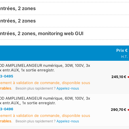
ntrées, 2 zones
ntrées, 2 zones
ntrées, 2 zones, monitoring web GUI
Prix €
H.T.
DD AMPLI/MELANGEUR numérique, 30W, 100V, 3x
x entr.AUX, 1x sortie enregistr.
3-0495
245,10 €
ement à validation de commande, disponible sous
vrables
.
Besoin plus rapidement ?
Appelez-nous
DD AMPLI/MELANGEUR numérique, 60W, 100V, 3x
x entr.AUX,, 1x sortie enregistr.
3-0496
290,70 €
ement à validation de commande, disponible sous
vrables
.
Besoin plus rapidement ?
Appelez-nous