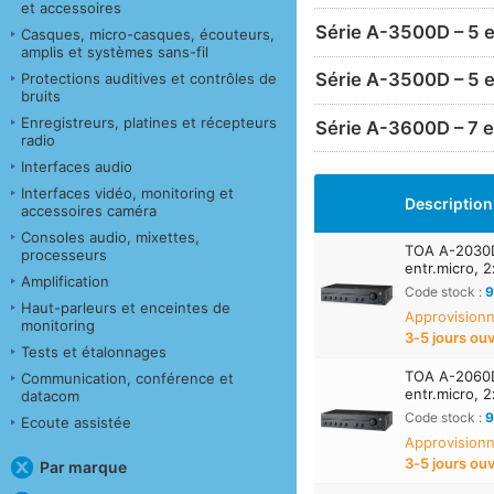
et accessoires
Série A-3500D – 5 e
Casques, micro-casques, écouteurs,
amplis et systèmes sans-fil
Série A-3500D – 5 e
Protections auditives et contrôles de
bruits
Enregistreurs, platines et récepteurs
Série A-3600D – 7 e
radio
Interfaces audio
Interfaces vidéo, monitoring et
Description
accessoires caméra
Consoles audio, mixettes,
TOA A-2030
processeurs
entr.micro, 2
Amplification
Code stock :
9
Haut-parleurs et enceintes de
Approvisionn
monitoring
3‑5 jours ou
Tests et étalonnages
TOA A-2060
Communication, conférence et
entr.micro, 2
datacom
Code stock :
9
Ecoute assistée
Approvisionn
3‑5 jours ou
Par marque