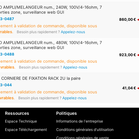
D AMPLI/MELANGEUR num., 240W, 100V/4-16ohm, 7
orties zone, surveillance web GUI
3-0487
860,00 €
ement à validation de commande, disponible sous
vrables
.
Besoin plus rapidement ?
Appelez-nous
D AMPLI/MELANGEUR num., 480W, 100V/4-16ohm, 7
orties zone, surveillance web GUI
3-0488
923,00 €
ement à validation de commande, disponible sous
uvrables
.
Besoin plus rapidement ?
Appelez-nous
CORNIERE DE FIXATION RACK 2U la paire
3-044
41,04 €
ement à validation de commande, disponible sous
uvrables
.
Besoin plus rapidement ?
Appelez-nous
Ressources
Politiques
Espace Technique
Informations de l'entreprise
Espace Téléchargement
Conditions générales d'utilisation
Conditions générales de vente