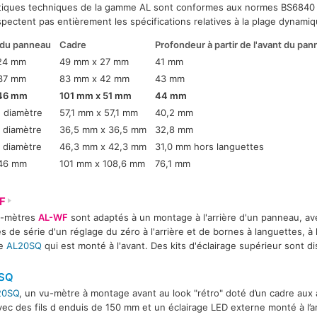
stiques techniques de la gamme AL sont conformes aux normes BS6840 : 
spectent pas entièrement les spécifications relatives à la plage dynamiq
du panneau
Cadre
Profondeur à partir de l'avant du pa
24 mm
49 mm x 27 mm
41 mm
37 mm
83 mm x 42 mm
43 mm
 46 mm
101 mm x 51 mm
44 mm
 diamètre
57,1 mm x 57,1 mm
40,2 mm
 diamètre
36,5 mm x 36,5 mm
32,8 mm
 diamètre
46,3 mm x 42,3 mm
31,0 mm hors languettes
46 mm
101 mm x 108,6 mm
76,1 mm
F
u-mètres
AL-WF
sont adaptés à un montage à l'arrière d'un panneau, ave
s de série d'un réglage du zéro à l'arrière et de bornes à languettes, à 
le
AL20SQ
qui est monté à l'avant. Des kits d'éclairage supérieur sont d
SQ
20SQ
, un vu-mètre à montage avant au look "rétro" doté d’un cadre aux 
avec des fils d enduis de 150 mm et un éclairage LED externe monté à l’a