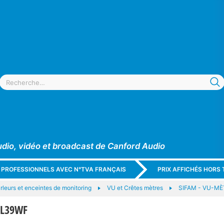
udio, vidéo et broadcast de Canford Audio
X PROFESSIONNELS AVEC N°TVA FRANÇAIS
PRIX AFFICHÉS HORS 
leurs et enceintes de monitoring
VU et Crêtes mètres
SIFAM - VU-MÈT
AL39WF