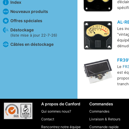
d’écla
Index
spécif
Nouveaux produits
Offres spéciales
AL-R
Les in
Déstockage
"vinta
(liste mise à jour 22-7-26)
équipé
Câbles en déstockage
dénudé
FR3
Le
FR
est éq
propos
tranch
A propos de Canford
Commandes
Qui sommes nous?
Commandes
Contact
Livraison
&
Retours
Rencontrez notre équipe
Commande rapide