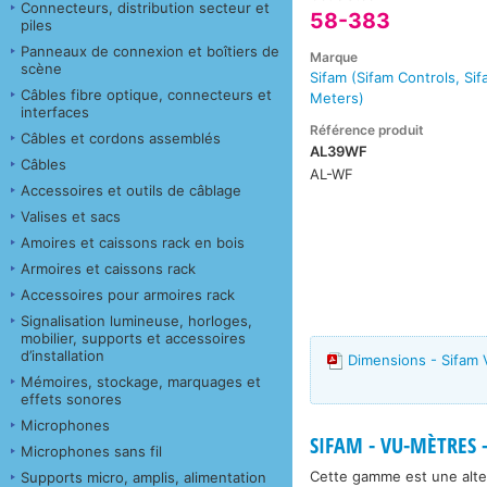
Connecteurs, distribution secteur et
58-383
piles
Panneaux de connexion et boîtiers de
Marque
scène
Sifam (Sifam Controls, Si
Câbles fibre optique, connecteurs et
Meters)
interfaces
Référence produit
Câbles et cordons assemblés
AL39WF
Câbles
AL-WF
Accessoires et outils de câblage
Valises et sacs
Amoires et caissons rack en bois
Armoires et caissons rack
Accessoires pour armoires rack
Signalisation lumineuse, horloges,
mobilier, supports et accessoires
d’installation
Dimensions - Sifam
Mémoires, stockage, marquages et
effets sonores
Microphones
SIFAM - VU-MÈTRES -
Microphones sans fil
Cette gamme est une alte
Supports micro, amplis, alimentation