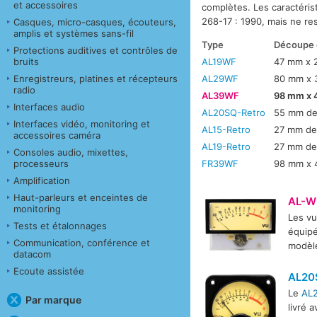
et accessoires
complètes. Les caractéri
268-17 : 1990, mais ne re
Casques, micro-casques, écouteurs,
amplis et systèmes sans-fil
Type
Découpe 
Protections auditives et contrôles de
AL19WF
47 mm x 
bruits
AL29WF
80 mm x 
Enregistreurs, platines et récepteurs
radio
AL39WF
98 mm x
Interfaces audio
AL20SQ-Retro
55 mm de
Interfaces vidéo, monitoring et
AL15-Retro
27 mm de
accessoires caméra
AL19-Retro
27 mm de
Consoles audio, mixettes,
FR39WF
98 mm x 
processeurs
Amplification
Haut-parleurs et enceintes de
AL-W
monitoring
Les v
Tests et étalonnages
équipé
Communication, conférence et
modè
datacom
Ecoute assistée
AL20
Le
AL
Par marque
livré 