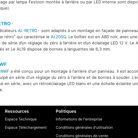
irage par lampe Festoon montée à l’arrière ou par LED interne sont dis
ique).
ETRO
dicateurs
AL-RETRO
sont adaptés à un montage en façade de panneau 
ge rétro" qui caractérise le
AL20SQ
. Le boîtier est en ABS noir, avec une
 de série d’un réglage du zéro à l’arrière et d’un éclairage LED 12 V. Le A
s et Le AL19 dispose de bornes à languettes de 6,3 mm.
9WF
39WF
a été conçu pour un montage à l'arrière d'un panneau. Il est acc
uipé en série d'un réglage du zéro à l'arrière et de bornes à souder. L'é
é en série, avec un rétroéclairage LED blanc et une échelle éclairée un
e.
Ressources
Politiques
Espace Technique
Informations de l'entreprise
Espace Téléchargement
Conditions générales d'utilisation
Conditions générales de vente