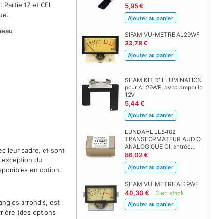
Partie 17 et CEI
5,95 €
ue.
nneau
SIFAM VU-METRE AL29WF
33,78 €
SIFAM KIT D'ILLUMINATION
pour AL29WF, avec ampoule
12V
5,44 €
LUNDAHL LL5402
TRANSFORMATEUR AUDIO
ANALOGIQUE CI, entrée…
c leur cadre, et sont
86,02 €
l'exception du
isponibles en option.
SIFAM VU-METRE AL19WF
40,30 €
3 en stock
angles arrondis, est
rrière (des options