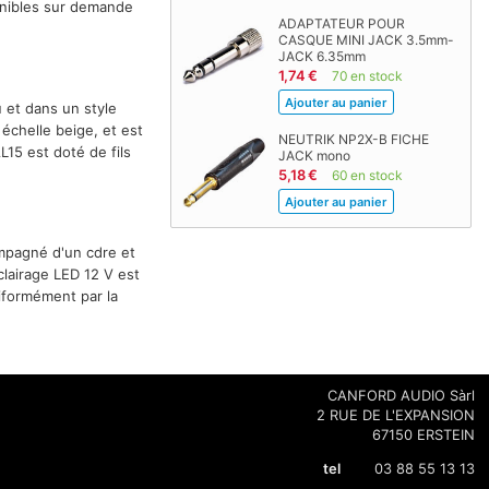
ponibles sur demande
ADAPTATEUR POUR
CASQUE MINI JACK 3.5mm-
JACK 6.35mm
1,74 €
70 en stock
et dans un style
 échelle beige, et est
NEUTRIK NP2X-B FICHE
L15 est doté de fils
JACK mono
5,18 €
60 en stock
ompagné d'un cdre et
clairage LED 12 V est
iformément par la
CANFORD AUDIO Sàrl
2 RUE DE L'EXPANSION
67150 ERSTEIN
tel
03 88 55 13 13