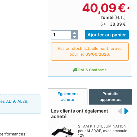
40,09
€
l'unité
(H.T.)
5+
38,89 €
Pas en stock actuellement, prévu
pour le:
09/09/2026
.
RoHS Conforme
Egalement
Produits
acheté
apparentés
res AL19. AL29,
Les clients ont également
acheté
SIFAM KIT D'ILLUMINATION
pour AL39WF, avec ampoule
 performances
12V