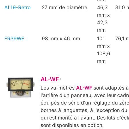
AL19-Retro
27 mm de diamètre
46,3
31,0 
mm x
42,3
mm
FR39WF
98 mm x 46 mm
101
76,1 
mm x
108,6
mm
AL-WF
Les vu-mètres
AL-WF
sont adaptés à
l'arrière d'un panneau, avec leur cadr
équipés de série d'un réglage du zéro 
bornes à languettes, à l'exception d
qui est monté à l'avant. Des kits d'éc
sont disponibles en option.