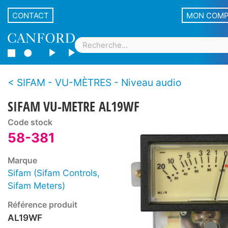
CONTACT
MON COM
SIFAM - VU-MÈTRES - Niveau audio
SIFAM VU-METRE AL19WF
Code stock
58-381
Marque
Sifam (Sifam Controls,
Sifam Meters)
Référence produit
AL19WF