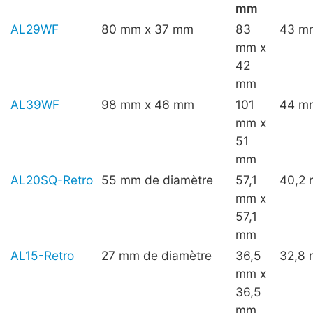
mm
AL29WF
80 mm x 37 mm
83
43 m
mm x
42
mm
AL39WF
98 mm x 46 mm
101
44 m
mm x
51
mm
AL20SQ-Retro
55 mm de diamètre
57,1
40,2
mm x
57,1
mm
AL15-Retro
27 mm de diamètre
36,5
32,8
mm x
36,5
mm