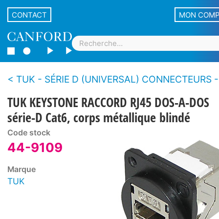
CONTACT
MON COM
TUK - SÉRIE D (UNIVERSAL) CONNECTEURS - Keystone - Embases pour pan
TUK KEYSTONE RACCORD RJ45 DOS-A-DOS
série-D Cat6, corps métallique blindé
Code stock
44-9109
Marque
TUK