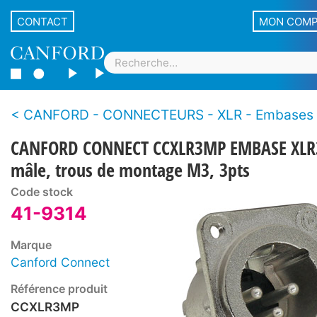
CONTACT
MON COM
CANFORD - CONNECTEURS - XLR - Embases pour 
CANFORD CONNECT CCXLR3MP EMBASE XLR
mâle, trous de montage M3, 3pts
Code stock
41-9314
Marque
Canford Connect
Référence produit
CCXLR3MP