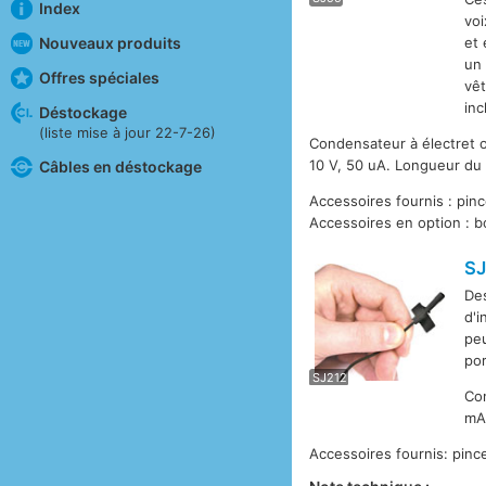
Index
voi
Nouveaux produits
et 
un 
Offres spéciales
vêt
inc
Déstockage
(liste mise à jour 22-7-26)
Condensateur à électret 
10 V, 50 uA. Longueur du 
Câbles en déstockage
Accessoires fournis : pi
Accessoires en option :
SJ
Des
d'i
S
peu
por
SJ212
Con
mA.
Accessoires fournis: pin