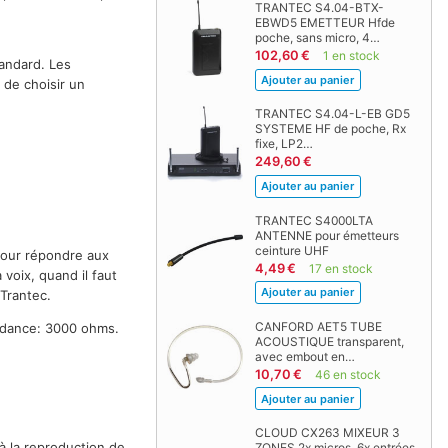
TRANTEC S4.04-BTX-
EBWD5 EMETTEUR Hfde
poche, sans micro, 4…
102,60 €
1 en stock
andard. Les
 de choisir un
TRANTEC S4.04-L-EB GD5
SYSTEME HF de poche, Rx
fixe, LP2…
249,60 €
TRANTEC S4000LTA
ANTENNE pour émetteurs
ceinture UHF
pour répondre aux
4,49 €
17 en stock
voix, quand il faut
 Trantec.
CANFORD AET5 TUBE
édance: 3000 ohms.
ACOUSTIQUE transparent,
avec embout en…
10,70 €
46 en stock
CLOUD CX263 MIXEUR 3
 la reproduction de
ZONES 2x micros, 6x entrées