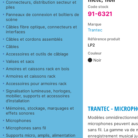
Connecteurs, distribution secteur et
Code stock
piles
91-6321
Panneaux de connexion et boîtiers de
scène
Marque
Câbles fibre optique, connecteurs et
Trantec
interfaces
Référence produit
Câbles et cordons assemblés
LP2
Câbles
Couleur
Accessoires et outils de câblage
Noir
Valises et sacs
Amoires et caissons rack en bois
Armoires et caissons rack
Accessoires pour armoires rack
Signalisation lumineuse, horloges,
mobilier, supports et accessoires
d’installation
TRANTEC - MICROPHO
Mémoires, stockage, marquages et
effets sonores
Modèles omnidirectionnel
Microphones
microphones peuvent aussi
Microphones sans fil
sans fil. La gamme va de 
Supports micro, amplis, alimentation
enregistrement musical ju