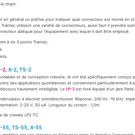
 le chant.
t en général un préfixe pour indiquer quel connecteur est monté en st
Trantec utilisent une variété de connecteurs, aussi faut-il prendre soin
necteur adéquat pour l'équipement avec lequel il doit être employé.
mm à vis 3 points Trantec.
s.
ints.
-2
,
X-2
,
TS-2
rdables et de conception robuste, ils ont été spécifiquement conçus 
oins des applications quotidiennes et conviennent particulièrement à la 
discours hautement intelligible. Le
LP-2
est livré équipé d'un jack fileté
S2
ndensateur à électret omnidirectionnel. Réponse: 200 Hz -16 kHz. Imp
mentation: 2-20 V, 50 uA. Longueur du cordon : 1,5m.
ce de cravate LP2-TC.
J-55
,
TS-55
,
X-55
S55
X55
s modèles ont une réponse en fréquence plate et étendue "convenant à