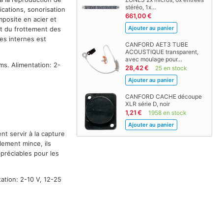
stéréo, 1x…
cations, sonorisation
661,00 €
mposite en acier et
et du frottement des
es internes est
CANFORD AET3 TUBE
ACOUSTIQUE transparent,
avec moulage pour…
s. Alimentation: 2-
28,42 €
25 en stock
CANFORD CACHE découpe
XLR série D, noir
1,21 €
1958 en stock
t servir à la capture
lement mince, ils
ppréciables pour les
ation: 2-10 V, 12-25