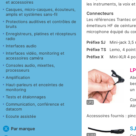
et accessoires
les instruments, la voix et
Casques, micro-casques, écouteurs,
Connecteurs
amplis et systèmes sans-fil
Les références Trantec on
Protections auditives et contrôles de
émetteurs HF de ceinture 
bruits
microphone équipé du con
Enregistreurs, platines et récepteurs
radio
Préfixe SJ
Mini-jack 3,5 
Interfaces audio
Préfixe TS
Lemo, 4 point
Interfaces vidéo, monitoring et
Préfixe X
Mini-XLR 4 po
accessoires caméra
Consoles audio, mixettes,
LP
processeurs
Amplification
Abo
bes
Haut-parleurs et enceintes de
monitoring
un 
T
Tests et étalonnages
Co
LP2
Communication, conférence et
Ali
datacom
Accessoires fournis : pin
Ecoute assistée
S
Par marque
T
SJ55
Ce