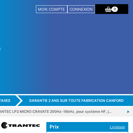
MON COMPTE
CONNEXION
0
TAXES
GARANTIE 2 ANS SUR TOUTE FABRICATION CANFORD
ANTEC LP2 MICRO CRAVATE 200Hz-16kHz, pour système HF, j…
Prix
Livraison