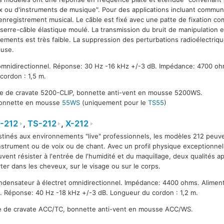
x ou d'instruments de musique". Pour des applications incluant communi
enregistrement musical. Le câble est fixé avec une patte de fixation co
serre-câble élastique moulé. La transmission du bruit de manipulation 
ements est très faible. La suppression des perturbations radioélectriqu
luse.
omnidirectionnel. Réponse: 30 Hz -16 kHz +/-3 dB. Impédance: 4700 ohm
cordon : 1,5 m.
nce de cravate 5200-CLIP, bonnette anti-vent en mousse 5200WS.
 bonnette en mousse
55WS
(uniquement pour le
TS55
)
-212
,
TS-212
,
X-212
tinés aux environnements "live" professionnels, les modèles 212 peuven
nstrument ou de voix ou de chant. Avec un profil physique exceptionnel
J212
TS212
TS212
vent résister à l'entrée de l'humidité et du maquillage, deux qualités a
ter dans les cheveux, sur le visage ou sur le corps.
densateur à électret omnidirectionnel. Impédance: 4400 ohms. Aliment
 Réponse: 40 Hz -18 kHz +/-3 dB. Longueur du cordon : 1,2 m.
ce de cravate ACC/TC, bonnette anti-vent en mousse ACC/WS.