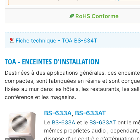
RoHS Conforme
Fiche technique - TOA BS-634T
TOA - ENCEINTES D'INSTALLATION
Destinées à des applications générales, ces enceinte
compactes, sont fabriquées en résine et sont conçue
fixées au mur dans les hôtels, les restaurants, les sal
conférence et les magasins.
BS-633A
,
BS-633AT
Le
BS-633A
et le
BS-633AT
ont le mê
mêmes propriétés audio ; cependant,
BS-633AT
dispose d'un contrôle d'atténuation in