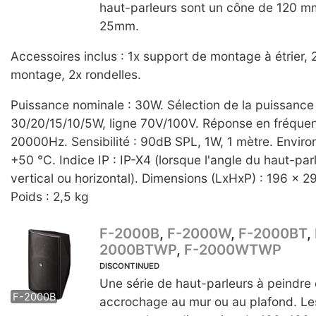
haut-parleurs sont un cône de 120 m
25mm.
Accessoires inclus : 1x support de montage à étrier, 
montage, 2x rondelles.
Puissance nominale : 30W. Sélection de la puissance
30/20/15/10/5W, ligne 70V/100V. Réponse en fréquen
20000Hz. Sensibilité : 90dB SPL, 1W, 1 mètre. Enviro
+50 °C. Indice IP : IP-X4 (lorsque l'angle du haut-parl
vertical ou horizontal). Dimensions (LxHxP) : 196 x 
Poids : 2,5 kg
F-2000B
,
F-2000W
,
F-2000BT
,
2000BTWP
,
F-2000WTWP
DISCONTINUED
F-2000W
F-2000BT
F-20
Une série de haut-parleurs à peindre
F-2000B
accrochage au mur ou au plafond. Le