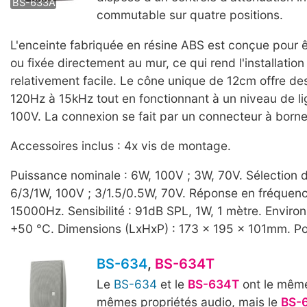
BS-633A
commutable sur quatre positions.
L'enceinte fabriquée en résine ABS est conçue pour 
ou fixée directement au mur, ce qui rend l'installation
relativement facile. Le cône unique de 12cm offre d
120Hz à 15kHz tout en fonctionnant à un niveau de l
100V. La connexion se fait par un connecteur à borne
Accessoires inclus : 4x vis de montage.
Puissance nominale : 6W, 100V ; 3W, 70V. Sélection d
6/3/1W, 100V ; 3/1.5/0.5W, 70V. Réponse en fréquenc
15000Hz. Sensibilité : 91dB SPL, 1W, 1 mètre. Enviro
+50 °C. Dimensions (LxHxP) : 173 x 195 x 101mm. Po
BS-634
,
BS-634T
Le
BS-634
et le
BS-634T
ont le même
mêmes propriétés audio, mais le
BS-