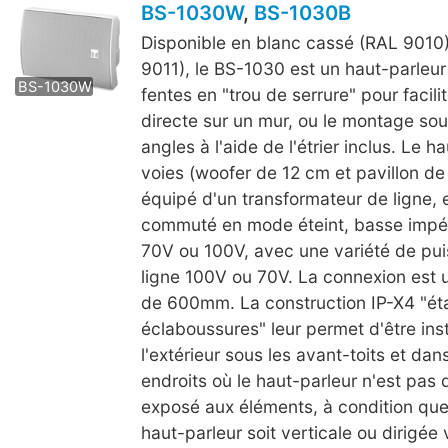
BS-1030W
,
BS-1030B
Disponible en blanc cassé (RAL 9010)
BS-1030B
9011), le BS-1030 est un haut-parleu
BS-1030W
fentes en "trou de serrure" pour facilit
directe sur un mur, ou le montage sou
angles à l'aide de l'étrier inclus. Le h
voies (woofer de 12 cm et pavillon de
équipé d'un transformateur de ligne, e
commuté en mode éteint, basse impé
70V ou 100V, avec une variété de pu
ligne 100V ou 70V. La connexion est u
de 600mm. La construction IP-X4 "ét
éclaboussures" leur permet d'être inst
l'extérieur sous les avant-toits et dan
endroits où le haut-parleur n'est pas
exposé aux éléments, à condition que 
haut-parleur soit verticale ou dirigée 