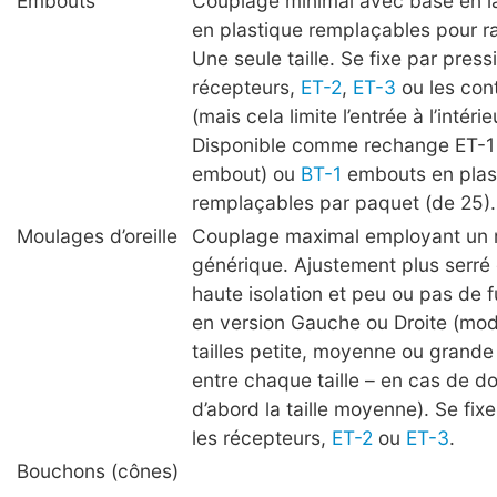
Embouts
Couplage minimal avec base en l
en plastique remplaçables pour r
Une seule taille. Se fixe par press
récepteurs,
ET-2
,
ET-3
ou les cont
(mais cela limite l’entrée à l’intérieu
Disponible comme rechange ET-1 (
embout) ou
BT-1
embouts en plas
remplaçables par paquet (de 25).
Moulages d’oreille
Couplage maximal employant un m
générique. Ajustement plus serré
haute isolation et peu ou pas de f
en version Gauche ou Droite (modè
tailles petite, moyenne ou grande
entre chaque taille – en cas de do
d’abord la taille moyenne). Se fix
les récepteurs,
ET-2
ou
ET-3
.
Bouchons (cônes)