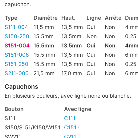
capuchon.
Type
Diamètre
Haut.
Ligne
Arrête
Diam
S111-004
11,5 mm
13,5 mm
Oui
Non
4 m
S150-250
15.5mm
13.5mm
Non
Non
0,25
S151-004
15.5mm
13.5mm
Oui
Non
4m
S151-006
15,5 mm
13,5 mm
Oui
Non
6 m
S151-250
15,5 mm
13,5 mm
Oui
Non
0,25
S211-006
21,5 mm
17,0 mm
Oui
Non
6 m
Capuchons
En plusieurs couleurs, avec ligne noire ou blanche.
Bouton
Avec ligne
S111
C111
S150/S151/K150/W151
C151
SW211
C211