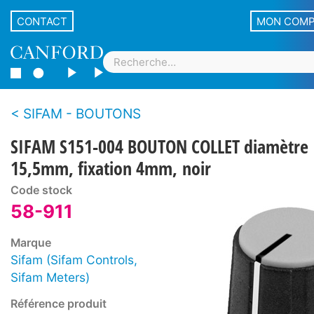
CONTACT
MON COM
SIFAM - BOUTONS
SIFAM S151-004 BOUTON COLLET diamètre
15,5mm, fixation 4mm, noir
Code stock
58-911
Marque
Sifam (Sifam Controls,
Sifam Meters)
Référence produit